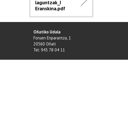
laguntzak_I
Eranskina.pdf
Oñatiko Udala
Foruen Enparantza, 1
20560 Oñati
Tel: 943 78 04 11