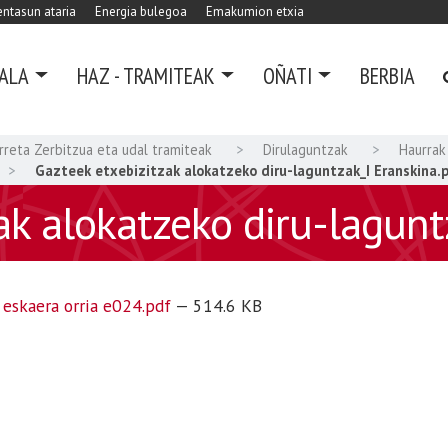
ntasun ataria
Energia bulegoa
Emakumion etxia
ALA
HAZ - TRAMITEAK
OÑATI
BERBIA
Arreta Zerbitzua eta udal tramiteak
Dirulaguntzak
Haurrak
Gazteek etxebizitzak alokatzeko diru-laguntzak_I Eranskina.
ak alokatzeko diru-lagunt
eskaera orria e024.pdf
— 514.6 KB