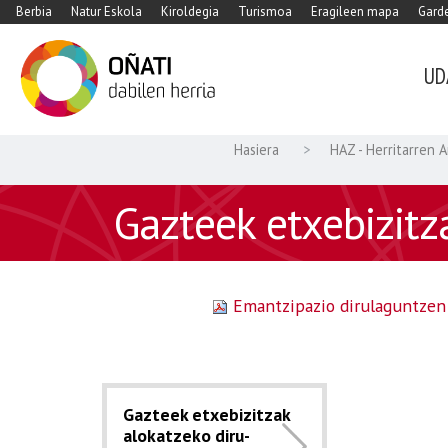
Berbia
Natur Eskola
Kiroldegia
Turismoa
Eragileen mapa
Garde
UD
Hasiera
HAZ - Herritarren 
Gazteek etxebizitz
Emantzipazio dirulaguntzen 
Gazteek etxebizitzak
alokatzeko diru-