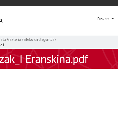
Euskara
 eta Gazteria saileko dirulaguntzak
pdf
zak_I Eranskina.pdf