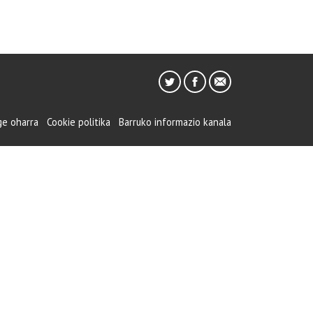
ge oharra
Cookie politika
Barruko informazio kanala