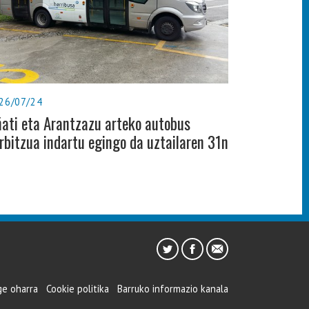
26/07/24
ati eta Arantzazu arteko autobus
rbitzua indartu egingo da uztailaren 31n
ge oharra
Cookie politika
Barruko informazio kanala