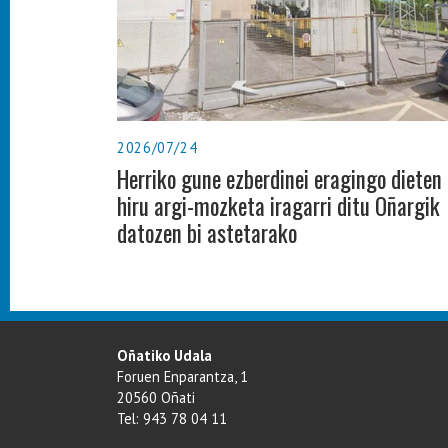
2026/07/24
Herriko gune ezberdinei eragingo dieten
hiru argi-mozketa iragarri ditu Oñargik
datozen bi astetarako
Oñatiko Udala
Foruen Enparantza, 1
20560 Oñati
Tel: 943 78 04 11