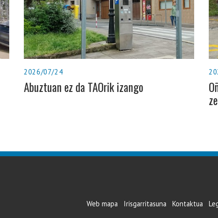
2026/07/24
20
Abuztuan ez da TAOrik izango
Oñ
ze
Web mapa
Irisgarritasuna
Kontaktua
Le