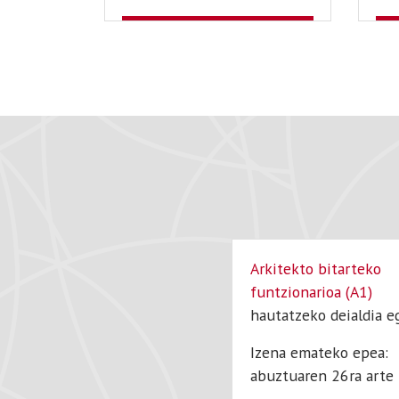
Arkitekto bitarteko
funtzionarioa (A1)
hautatzeko deialdia eg
Izena emateko epea:
abuztuaren 26ra arte