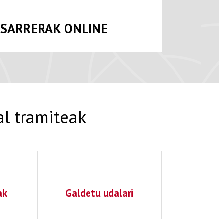
SARRERAK ONLINE
al tramiteak
ak
Galdetu udalari