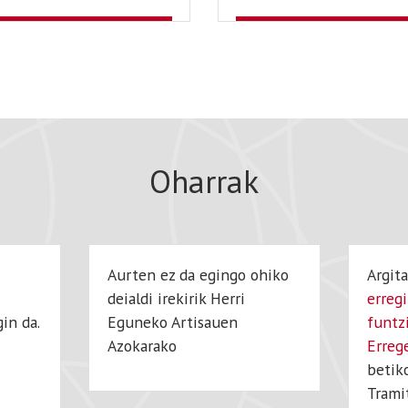
Oharrak
Aurten ez da egingo ohiko
Argit
deialdi irekirik Herri
erreg
in da.
Eguneko Artisauen
funtz
Azokarako
Erreg
betik
Trami