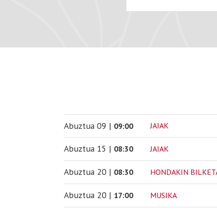
Abuztua
09
|
JAIAK
09:00
Abuztua
15
|
JAIAK
08:30
Abuztua
20
|
HONDAKIN BILKET
08:30
Abuztua
20
|
MUSIKA
17:00