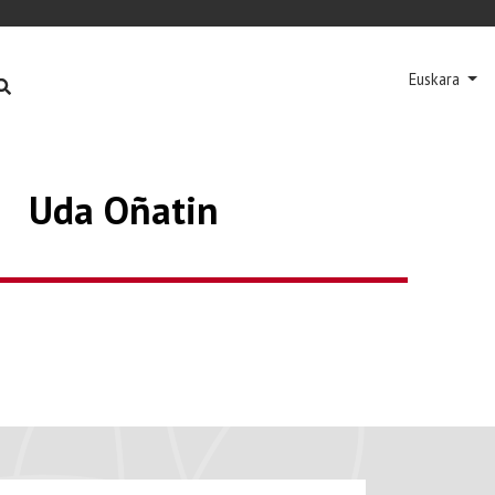
Euskara
Next
Uda Oñatin