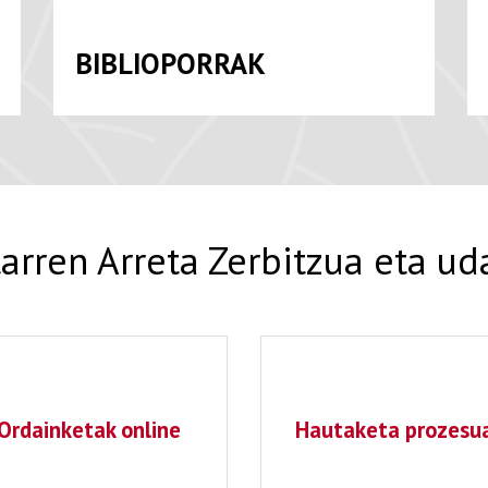
BIBLIOPORRAK
tarren Arreta Zerbitzua eta ud
Ordainketak online
Hautaketa prozesu