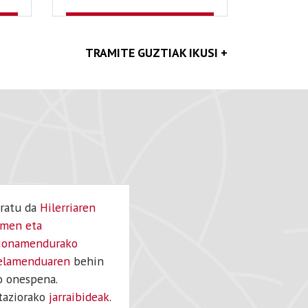
TRAMITE GUZTIAK IKUSI +
aratu da
Hilerriaren
imen eta
ionamendurako
elamenduaren
behin
o onespena.
taziorako
jarraibideak
.