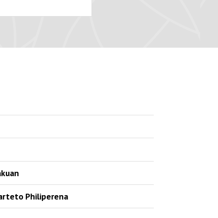
lakuan
arteto Philiperena