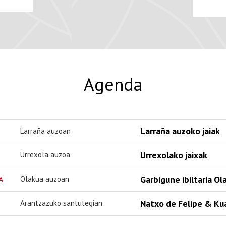
Agenda
Larraña auzoko jaiak
Larraña auzoan
Urrexolako jaixak
Urrexola auzoa
Garbigune ibiltaria O
A
Olakua auzoan
Natxo de Felipe & Ku
Arantzazuko santutegian