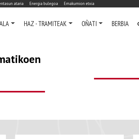
ntasun ataria
Energia bulegoa
Emakumion etxia
ALA
HAZ - TRAMITEAK
OÑATI
BERBIA
matikoen