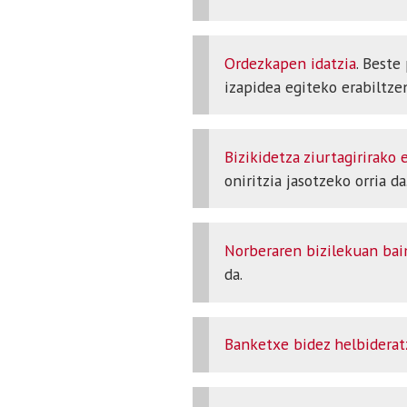
Ordezkapen idatzia
. Beste
izapidea egiteko erabiltze
Bizikidetza ziurtagirirako 
oniritzia jasotzeko orria da
Norberaren bizilekuan ba
da.
Banketxe bidez helbiderat