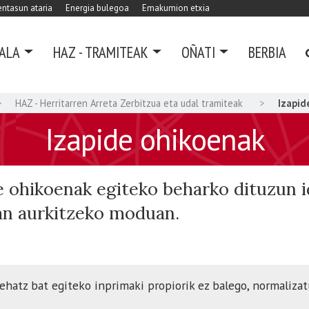
ntasun ataria
Energia bulegoa
Emakumion etxia
ALA
HAZ - TRAMITEAK
OÑATI
BERBIA
HAZ - Herritarren Arreta Zerbitzua eta udal tramiteak
Izapid
Izapide ohikoenak
e ohikoenak egiteko beharko dituzun 
ean aurkitzeko moduan.
zehatz bat egiteko inprimaki propiorik ez balego, normaliza