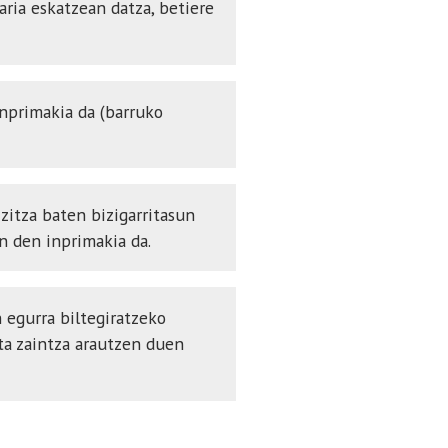
ria eskatzean datza, betiere
inprimakia da (barruko
zitza baten bizigarritasun
n den inprimakia da.
 egurra biltegiratzeko
ta zaintza arautzen duen