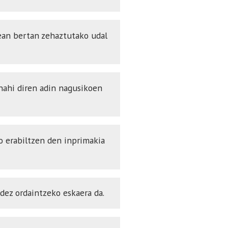
ean bertan zehaztutako udal
 nahi diren adin nagusikoen
o erabiltzen den inprimakia
dez ordaintzeko eskaera da.