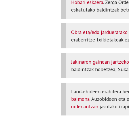
Hobari eskaera
. Zerga Ord
eskatutako baldintzak bet
Obra eta/edo jarduerarako
eraberritze txikietakoak ez
Jakinaren gainean jartzek
baldintzak hobetzea; Sukal
Landa-bideen erabilera ber
baimena
. Auzobideen eta 
ordenantzan
jasotako izapi