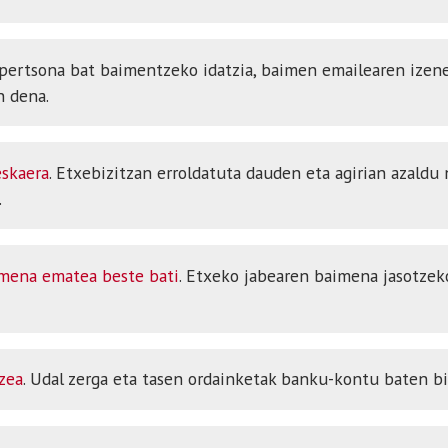
 pertsona bat baimentzeko idatzia, baimen emailearen izen
n dena.
eskaera
. Etxebizitzan erroldatuta dauden eta agirian azaldu
.
imena ematea beste bati
. Etxeko jabearen baimena jasotzek
zea
. Udal zerga eta tasen ordainketak banku-kontu baten bi