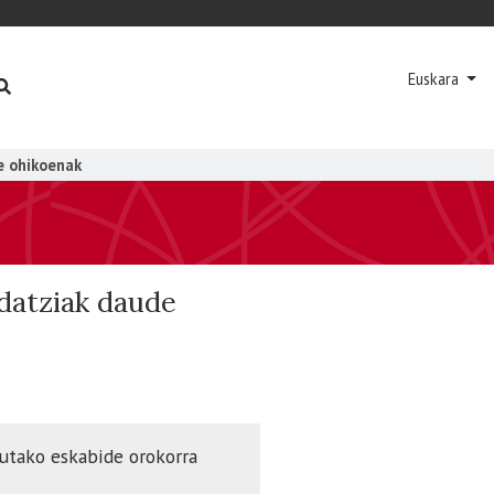
Euskara
e ohikoenak
idatziak daude
tutako eskabide orokorra