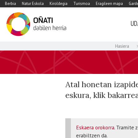
Berbia
Natur Eskola
Kiroldegia
Turismoa
Eragileen mapa
Garde
UD
Hasiera
Atal honetan izapid
eskura, klik bakarr
Eskaera orokorra
. Tramite 
erabiltzen da.