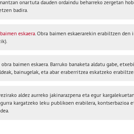
enantzan onartuta dauden ordaindu beharreko zergetan hoba
etzen badira.
 baimen eskaera
. Obra baimen eskaerarekin erabiltzen den 
ik).
o
obra baimen eskaera. Barruko banaketa aldatu gabe, etxebi
deak, bainugelak, eta abar eraberritzea eskatzeko erabiltze
ezirako aldez aurreko jakinarazpena eta egur kargalekuetan
egurra kargatzeko leku publikoen erabilera, kontserbazioa e
dea.