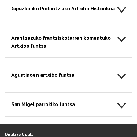
Gipuzkoako Probintziako Artxibo Historikoa
Arantzazuko frantziskotarren komentuko
Artxibo funtsa
Agustinoen artxibo funtsa
San Migel parrokiko funtsa
Oñatiko Udala