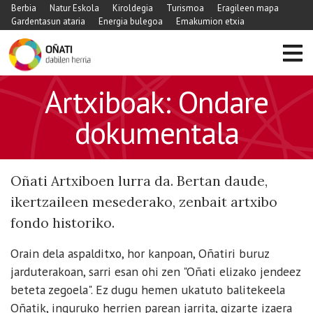
Berbia
Natur Eskola
Kiroldegia
Turismoa
Eragileen mapa
Gardentasun ataria
Energia bulegoa
Emakumion etxia
Artxiboak: Ondare
dokumentala
Oñati Artxiboen lurra da. Bertan daude,
ikertzaileen mesederako, zenbait artxibo
fondo historiko.
Orain dela aspalditxo, hor kanpoan, Oñatiri buruz
jarduterakoan, sarri esan ohi zen "Oñati elizako jendeez
beteta zegoela". Ez dugu hemen ukatuto balitekeela
Oñatik, inguruko herrien parean jarrita, gizarte izaera