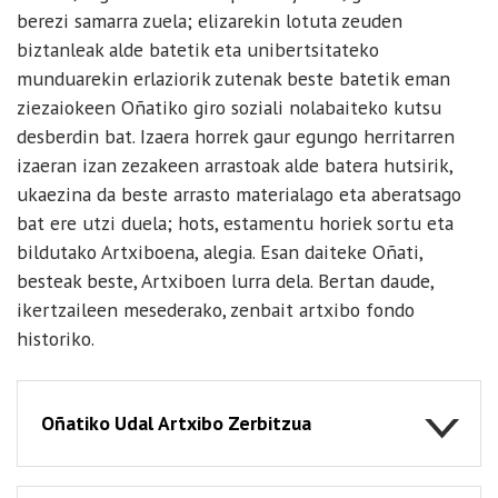
berezi samarra zuela; elizarekin lotuta zeuden
biztanleak alde batetik eta unibertsitateko
munduarekin erlaziorik zutenak beste batetik eman
ziezaiokeen Oñatiko giro soziali nolabaiteko kutsu
desberdin bat. Izaera horrek gaur egungo herritarren
izaeran izan zezakeen arrastoak alde batera hutsirik,
ukaezina da beste arrasto materialago eta aberatsago
bat ere utzi duela; hots, estamentu horiek sortu eta
bildutako Artxiboena, alegia. Esan daiteke Oñati,
besteak beste, Artxiboen lurra dela. Bertan daude,
ikertzaileen mesederako, zenbait artxibo fondo
historiko.
Oñatiko Udal Artxibo Zerbitzua