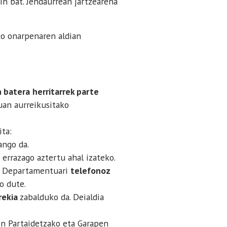
n bat. Jendaurrean jartzearena
o onarpenaren aldian
n batera
herritarrek parte
uan aurreikusitako
ita:
ango da.
 errazago aztertu ahal izateko.
za Departamentuari
telefonoz
o dute.
rekia
zabalduko da. Deialdia
en Partaidetzako eta Garapen