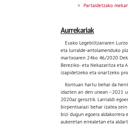
Partaidetzako mekan
Aurrekariak
Eusko Legebiltzarraren Lurzor
eta lurralde-antolamenduko pl
martxoaren 24ko 46/2020 Dekret
Bereziko- eta Nekazaritza eta 
izapidetzeko eta onartzeko pro
Kontuan hartu behar da herrit
idazten ari den unean –2021 ur
2020az geroztik. Larrialdi egoe
birpentsarazi behar izatea zei
bizi dugun egoera aldakorrera e
aukeretan errealetan eta aldart