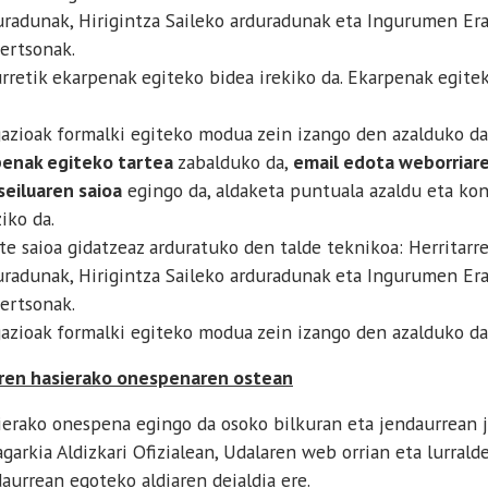
uradunak, Hirigintza Saileko arduradunak eta Ingurumen Er
ertsonak.
rretik ekarpenak egiteko bidea irekiko da. Ekarpenak egit
azioak formalki egiteko modua zein izango den azalduko da
enak egiteko tartea
zabalduko da,
email edota weborriar
seiluaren saioa
egingo da, aldaketa puntuala azaldu eta kont
iko da.
 saioa gidatzeaz arduratuko den talde teknikoa: Herritarr
uradunak, Hirigintza Saileko arduradunak eta Ingurumen Er
ertsonak.
azioak formalki egiteko modua zein izango den azalduko da
aren hasierako onespenaren ostean
erako onespena egingo da osoko bilkuran eta jendaurrean ja
garkia Aldizkari Ofizialean, Udalaren web orrian eta lurrald
daurrean egoteko aldiaren deialdia ere.