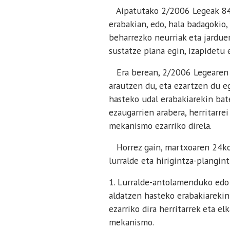
Aipatutako 2/2006 Legeak 84.4
erabakian, edo, hala badagokio
beharrezko neurriak eta jardue
sustatze plana egin, izapidetu
Era berean, 2/2006 Legearen 1
arautzen du, eta ezartzen du e
hasteko udal erabakiarekin bate
ezaugarrien arabera, herritarre
mekanismo ezarriko direla.
Horrez gain, martxoaren 24ko 
lurralde eta hirigintza-plangin
1. Lurralde-antolamenduko edo
aldatzen hasteko erabakiarekin
ezarriko dira herritarrek eta e
mekanismo.