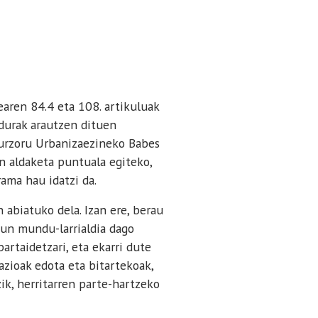
aren 84.4 eta 108. artikuluak
durak arautzen dituen
Lurzoru Urbanizaezineko Babes
n aldaketa puntuala egiteko,
ama hau idatzi da.
abiatuko dela. Izan ere, berau
sun mundu-larrialdia dago
artaidetzari, eta ekarri dute
azioak edota eta bitartekoak,
ik, herritarren parte-hartzeko