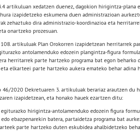
 artikuluan xedatzen duenez, dagokion hirigintza-plana e
, hura izapidetzeko eskumena duen administrazioan aurkezt
rak zehaztuko dira administrazio-koordinazioa eta herritarr
 eta onartzeko prozesuan.
08. artikuluak Plan Orokorren izapidetzean herritarrek pa
giturazko antolamenduko edozein plangintza-figura formula
ra herritarrek parte hartzeko programa bat egon beharko de
i eta elkarteei parte hartzeko aukera emateko behar adina h
46/2020 Dekretuaren 3. artikuluak berariaz arautzen du he
tzaren izapidetzean, eta honako hauek ezartzen ditu:
 egiturazko hirigintza-antolamenduko edozein figura formu
 edo ebazpenarekin batera, partaidetza programa bat aurke
lkarteek parte hartzeko duten eskubidea ahalbidetzeko beha