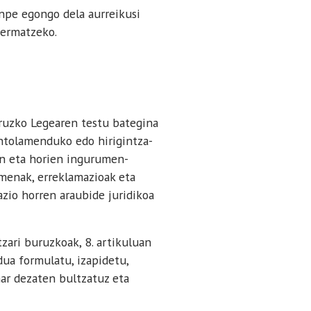
pe egongo dela aurreikusi
bermatzeko.
ruzko Legearen testu bategina
antolamenduko edo hirigintza-
an eta horien ingurumen-
menak, erreklamazioak eta
zio horren araubide juridikoa
zari buruzkoak, 8. artikuluan
dua formulatu, izapidetu,
har dezaten bultzatuz eta