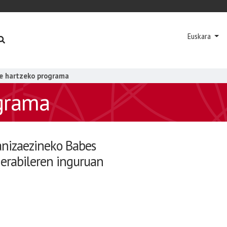
Euskara
te hartzeko programa
ograma
anizaezineko Babes
 erabileren inguruan