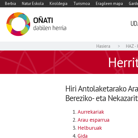
Berbia
Natur Eskola
Kiroldegia
Turismoa
Eragileen mapa
Garde
UD
Hasiera
HAZ - 
Herri
Hiri Antolaketarako Ar
Bereziko- eta Nekazari
Aurrekariak
Arau esparrua
Helburuak
Gida