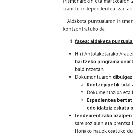
irismenarekin eta martxoaren 2
tramite independentea izan arr
Aldaketa puntualaren irismen 
kontzentratuko da.
fasea: aldaketa puntual
Hiri Antolaketarako Araue
hartzeko programa onar
baldintzetan.
Dokumentuaren
dibulgaz
Kontzejupetik
udal 
Dokumentazioa eta 
Espedientea bertati
edo idatziz eskatu 
Jendearentzako azalpen 
sare sozialen eta prentsa 
Honako hauek osatuko dute