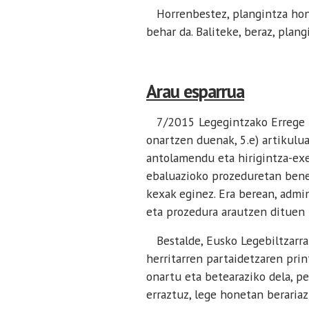
Horrenbestez, plangintza hon
behar da. Baliteke, beraz, pla
Arau esparrua
7/2015 Legegintzako Errege De
onartzen duenak, 5.e) artikulu
antolamendu eta hirigintza-ex
ebaluazioko prozeduretan benet
kexak eginez. Era berean, admi
eta prozedura arautzen dituen 
Bestalde, Eusko Legebiltzarrar
herritarren partaidetzaren pri
onartu eta betearaziko dela, pe
erraztuz, lege honetan beraria