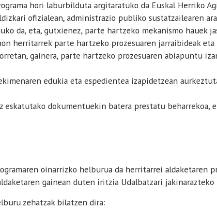
rograma hori laburbilduta argitaratuko da Euskal Herriko Ag
ldizkari ofizialean, administrazio publiko sustatzailearen a
duko da, eta, gutxienez, parte hartzeko mekanismo hauek ja
on herritarrek parte hartzeko prozesuaren jarraibideak eta 
horretan, gainera, parte hartzeko prozesuaren abiapuntu iz
ekimenaren edukia eta espedientea izapidetzean aurkeztuta
z eskatutako dokumentuekin batera prestatu beharrekoa, er
ogramaren oinarrizko helburua da herritarrei aldaketaren 
aldaketaren gainean duten iritzia Udalbatzari jakinaraztek
uru zehatzak bilatzen dira: