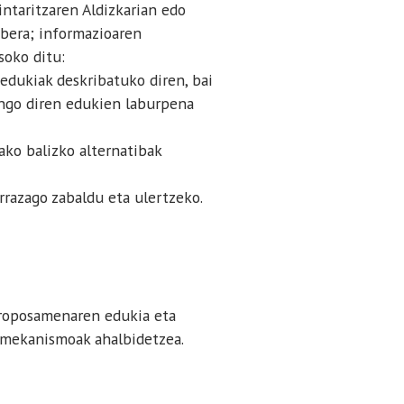
intaritzaren Aldizkarian edo
rabera; informazioaren
soko ditu:
edukiak deskribatuko diren, bai
ango diren edukien laburpena
ko balizko alternatibak
razago zabaldu eta ulertzeko.
proposamenaren edukia eta
o mekanismoak ahalbidetzea.