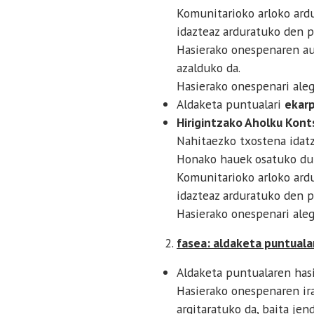
Komunitarioko arloko ard
idazteaz arduratuko den p
Hasierako onespenaren au
azalduko da.
Hasierako onespenari aleg
Aldaketa puntualari
ekarp
Hirigintzako Aholku Kont
Nahitaezko txostena idatz
Honako hauek osatuko dute
Komunitarioko arloko ard
idazteaz arduratuko den p
Hasierako onespenari aleg
fasea: aldaketa puntual
Aldaketa puntualaren hasi
Hasierako onespenaren ira
argitaratuko da, baita jen