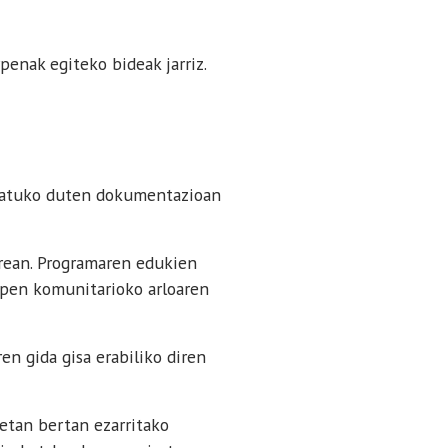
penak egiteko bideak jarriz.
osatuko duten dokumentazioan
rean. Programaren edukien
rapen komunitarioko arloaren
en gida gisa erabiliko diren
etan bertan ezarritako