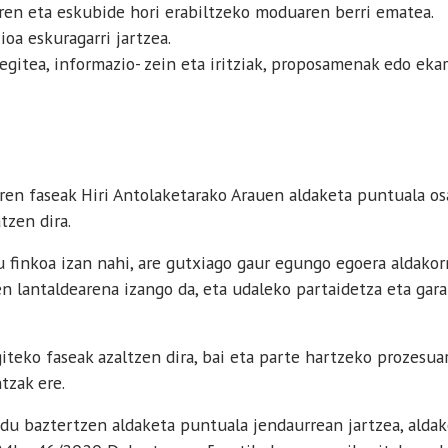
ren eta eskubide hori erabiltzeko moduaren berri ematea.
oa eskuragarri jartzea.
egitea, informazio- zein eta iritziak, proposamenak edo ekar
ren faseak Hiri Antolaketarako Arauen aldaketa puntuala 
tzen dira.
finkoa izan nahi, are gutxiago gaur egungo egoera aldakor
en lantaldearena izango da, eta udaleko partaidetza eta ga
teko faseak azaltzen dira, bai eta parte hartzeko prozesuar
tzak ere.
u baztertzen aldaketa puntuala jendaurrean jartzea, aldak