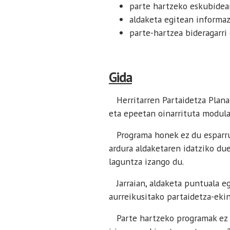
parte hartzeko eskubidea
aldaketa egitean informazi
parte-hartzea bideragarri 
Gida
Herritarren Partaidetza Plana
eta epeetan oinarrituta modula
Programa honek ez du esparru 
ardura aldaketaren idatziko du
laguntza izango du.
Jarraian, aldaketa puntuala egi
aurreikusitako partaidetza-ekin
Parte hartzeko programak ez d