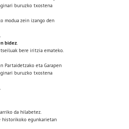
aginari buruzko txostena
eko modua zein izango den
.
en bidez
.
seiluak bere iritzia emateko.
en Partaidetzako eta Garapen
aginari buruzko txostena
.
rriko da hilabetez.
e historikoko egunkarietan