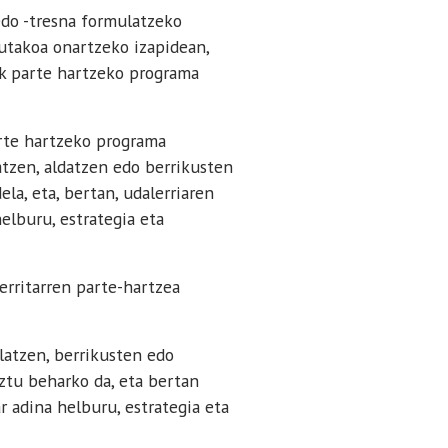
do -tresna formulatzeko
utakoa onartzeko izapidean,
ek parte hartzeko programa
rte hartzeko programa
tzen, aldatzen edo berrikusten
la, eta, bertan, udalerriaren
elburu, estrategia eta
rritarren parte-hartzea
latzen, berrikusten edo
ztu beharko da, eta bertan
r adina helburu, estrategia eta