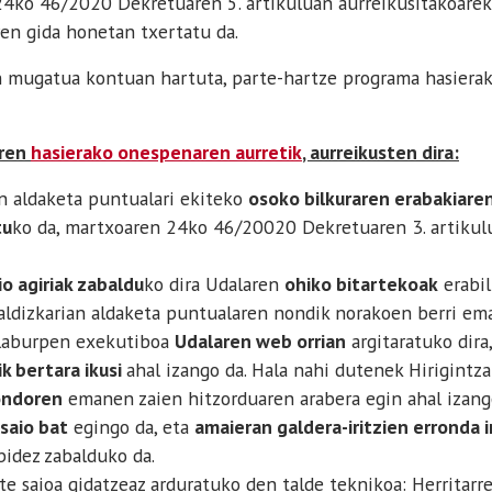
4ko 46/2020 Dekretuaren 5. artikuluan aurreikusitakoareki
en gida honetan txertatu da.
mugatua kontuan hartuta, parte-hartze programa hasierak
aren
hasierako onespenaren aurretik
, aurreikusten dira:
n aldaketa puntualari ekiteko
osoko bilkuraren erabakiare
tu
ko da, martxoaren 24ko 46/20020 Dekretuaren 3. artikul
io agiriak zabaldu
ko dira Udalaren
ohiko bitartekoak
erabil
aldizkarian aldaketa puntualaren nondik norakoen berri em
laburpen exekutiboa
Udalaren web orrian
argitaratuko dira,
k bertara ikusi
ahal izango da. Hala nahi dutenek Hirigint
ondoren
emanen zaien hitzorduaren arabera egin ahal izang
saio bat
egingo da, eta
amaieran galdera-iritzien erronda i
bidez zabalduko da.
 saioa gidatzeaz arduratuko den talde teknikoa: Herritarr