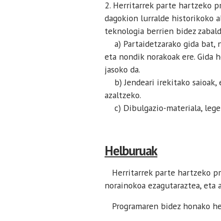
2. Herritarrek parte hartzeko p
dagokion lurralde historikoko a
teknologia berrien bidez zabal
a) Partaidetzarako gida bat, n
eta nondik norakoak ere. Gida 
jasoko da.
b) Jendeari irekitako saioak, 
azaltzeko.
c) Dibulgazio-materiala, lege
Helburuak
Herritarrek parte hartzeko pr
norainokoa ezagutaraztea, eta 
Programaren bidez honako helb