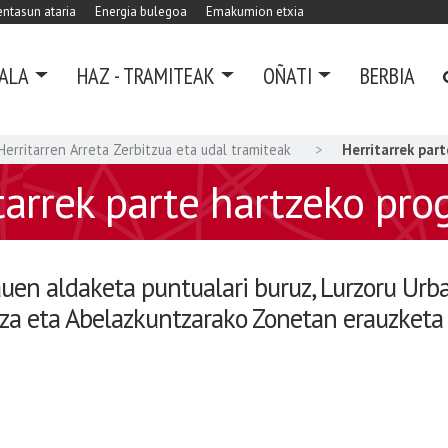
ntasun ataria
Energia bulegoa
Emakumion etxia
ALA
HAZ - TRAMITEAK
OÑATI
BERBIA
Herritarren Arreta Zerbitzua eta udal tramiteak
Herritarrek par
tarrek parte hartzeko pr
auen aldaketa puntualari buruz, Lurzoru Urb
tza eta Abelazkuntzarako Zonetan erauzketa