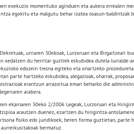
en exekuzio momentuko aginduen eta aukera errealen men
ngintza egokitu eta malgutu behar izatea osasun-baldintzak 
kretuak, urriaren 30ekoak, Lurzoruari eta Birgaitzeari bu
an xedatzen du herritar guztiek eskubidea dutela lurralde-
ekuzioko edozein tresna egiteko eta onartzeko prozeduret
an parte hartzeko eskubidea, alegazioak, oharrak, proposa
nistrazioak erantzun arrazoitua eman beharko die administra
legeriaren arabera.
en ekainaren 30eko 2/2006 Legeak, Lurzoruari eta Hirigint
ntzipioa arautzen duenez, ezartzen du hirigintza-antolamen
rtsona fisiko edo juridikoek, beren forma guztietan, parte 
z aurreikusitakoak bermatuz.