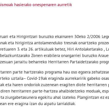
ismoak hasierako onespenaren aurretik
uari eta Hirigintzari buruzko ekainaren 30eko 2/2006 Lege
anak eta hirigintza antolamenduko tresnak onartzeko proze
uaren 3. eta 26. artikuluak betez, Hiri Antolaketarako , 
Abelazkuntzarako Zonen erabilera onargarriei buruzko Araue
zesuan jarraitu beharreko Herritarren Partaidetzarako progr
arren parte hartzerako programa hau oso egoera zehatzean 
teko uztaila– Covid-19ak eraginda aurrekaririk gabeko osa
rak eta haren ondoriok zuzenean eragiten diote herritarren p
n diren herritarren parte-hartzea ahalbidetzeko moduak, esp
ta ziurgabetasunera egokitu ahal izateko. Plangintzan ez ez
ean ere eragina izan du aipatu larrialdiak.