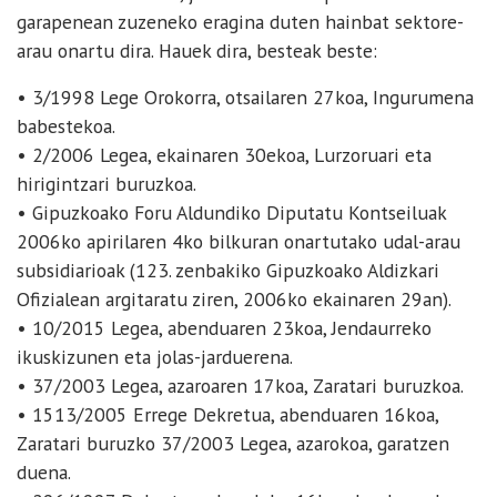
garapenean zuzeneko eragina duten hainbat sektore-
arau onartu dira. Hauek dira, besteak beste:
• 3/1998 Lege Orokorra, otsailaren 27koa, Ingurumena
babestekoa.
• 2/2006 Legea, ekainaren 30ekoa, Lurzoruari eta
hirigintzari buruzkoa.
• Gipuzkoako Foru Aldundiko Diputatu Kontseiluak
2006ko apirilaren 4ko bilkuran onartutako udal-arau
subsidiarioak (123. zenbakiko Gipuzkoako Aldizkari
Ofizialean argitaratu ziren, 2006ko ekainaren 29an).
• 10/2015 Legea, abenduaren 23koa, Jendaurreko
ikuskizunen eta jolas-jarduerena.
• 37/2003 Legea, azaroaren 17koa, Zaratari buruzkoa.
• 1513/2005 Errege Dekretua, abenduaren 16koa,
Zaratari buruzko 37/2003 Legea, azarokoa, garatzen
duena.