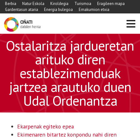
Berbia
Natur Eskola
Kiroldegia
Turismoa
Eragileen mapa
Gardentasun ataria
Energia bulegoa
Emakumion etxia
Ostalaritza jardueretan
arituko diren
establezimenduak
jartzea arautuko duen
Udal Ordenantza
Ekarpenak egiteko epea
Ekimenaren bitartez konpondu nahi diren