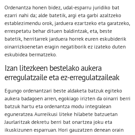
Ordenantza honen bidez, udal-esparru juridiko bat
ezarri nahi da; alde batetik, argi eta garbi azaltzeko
establezimendu orok, jarduera ezartzeko eta garatzeko,
errespetatu behar dituen baldintzak, eta, beste
batetik, herritarrek jarduera horrek euren eskubiderik
oinarrizkoenetan eragin negatiborik ez izateko duten
eskubidea bermatzeko.
Izan litezkeen bestelako aukera
erregulatzaile eta ez-erregulatzaileak
Egungo ordenantzari beste aldaketa batzuk egiteko
aukera badagoen arren, egokiago irizten da oinarri berri
batzuk hartu eta ordenantza modu integralean
eguneratzea. Aurreikusi liteke hilabete batzuetan
Jaurlaritzak dekretu berri bat onartzea joku eta
ikuskizunen esparruan. Hori gauzatzen denean orain