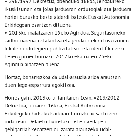
• 296/1997 Dekretua, abenduko 16koa, Jendaurreko
ikuskizunen eta jolas jardueren ordutegiak eta jarduera
horiei buruzko beste alderdi batzuk Euskal Autonomia
Erkidegoan ezartzen dituena.
• 2013ko maiatzaren 15eko Agindua, Segurtasuneko
sailburuarena, ostalaritza eta jendaurreko ikuskizunen
lokalen ordutegien publizitateari eta identifikatzeko
bereizgarriei buruzko 2012ko ekainaren 25eko
Agindua aldatzen duena.
Hortaz, beharrezkoa da udal-araudia arloa arautzen
duen lege-esparrura egokitzea.
Horrez gain, 2013ko urtarrilaren 1ean, «213/2012
Dekretua, urriaren 16koa, Euskal Autonomia
Erkidegoko hots-kutsadurari buruzkoa» sartu zen
indarrean. Dekretu horretako lehen xedapen
gehigarriak xedatzen du zarata arautzeko udal-