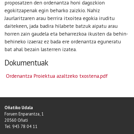
proposatzen den ordenantza honi dagozkion
egokitzapenak egin beharko zaizkio. Nahiz
Jaurlaritzaren arau berrira itxoitea egokia iruditu
daitekeen, jada badira hilabete batzuk aipatu arau
horren zain gaudela eta beharrezkoa ikusten da behin-
behineko izaeraz ez bada ere ordenantza eguneratu
bat ahal bezain lasterren izatea.
Dokumentuak
Ordenantza Proiektua azaltzeko txostena.pdf
Oñatiko Udala
Foruen Enparantza, 1
20560 Oñati
Tel: 943 78 04 11