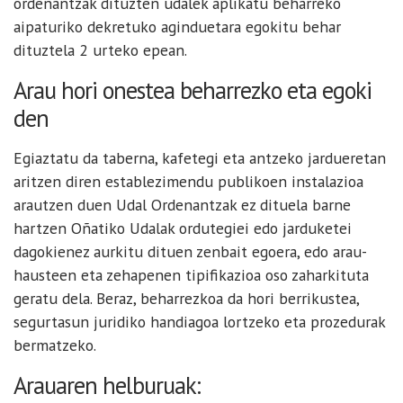
ordenantzak dituzten udalek aplikatu beharreko
aipaturiko dekretuko aginduetara egokitu behar
dituztela 2 urteko epean.
Arau hori onestea beharrezko eta egoki
den
Egiaztatu da taberna, kafetegi eta antzeko jardueretan
aritzen diren establezimendu publikoen instalazioa
arautzen duen Udal Ordenantzak ez dituela barne
hartzen Oñatiko Udalak ordutegiei edo jarduketei
dagokienez aurkitu dituen zenbait egoera, edo arau-
hausteen eta zehapenen tipifikazioa oso zaharkituta
geratu dela. Beraz, beharrezkoa da hori berrikustea,
segurtasun juridiko handiagoa lortzeko eta prozedurak
bermatzeko.
Arauaren helburuak: