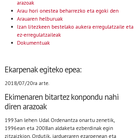
arazoak
Arau hori onestea beharrezko eta egoki den
Arauaren helburuak
Izan litezkeen bestelako aukera erregulatzaile eta
ez-erregulatzaileak
Dokumentuak
Ekarpenak egiteko epea:
2018/07/20ra arte.
Ekimenaren bitartez konpondu nahi
diren arazoak
1993an lehen Udal Ordenantza onartu zenetik,
1996ean eta 2008an aldaketa ezberdinak egin
zitzaizkion. Ordutik, jardueraren ezarpenean eta