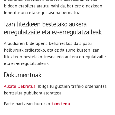
bideen erabilera arautu nahi da, betiere oinezkoen
lehentasuna eta segurtasuna bermatuz.
Izan litezkeen bestelako aukera
erregulatzaile eta ez-erregulatzaileak
Araudiaren biderapena beharrezkoa da aipatu
helburuak erdiesteko, eta ez da aurreikusten izan
litezkeen bestelako tresna edo aukera erregulatzaile
eta ez-erregulatzailerik.
Dokumentuak
Alkate Dekretua
: Ibilgailu guztien trafiko ordenantza
kontsulta publikora ateratzea
Parte hartzeari buruzko
txostena