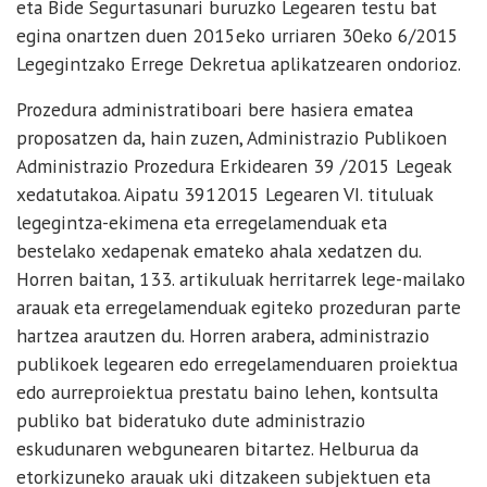
eta Bide Segurtasunari buruzko Legearen testu bat
egina onartzen duen 2015eko urriaren 30eko 6/2015
Legegintzako Errege Dekretua aplikatzearen ondorioz.
Prozedura administratiboari bere hasiera ematea
proposatzen da, hain zuzen, Administrazio Publikoen
Administrazio Prozedura Erkidearen 39 /2015 Legeak
xedatutakoa. Aipatu 3912015 Legearen VI. tituluak
legegintza-ekimena eta erregelamenduak eta
bestelako xedapenak emateko ahala xedatzen du.
Horren baitan, 133. artikuluak herritarrek lege-mailako
arauak eta erregelamenduak egiteko prozeduran parte
hartzea arautzen du. Horren arabera, administrazio
publikoek legearen edo erregelamenduaren proiektua
edo aurreproiektua prestatu baino lehen, kontsulta
publiko bat bideratuko dute administrazio
eskudunaren webgunearen bitartez. Helburua da
etorkizuneko arauak uki ditzakeen subjektuen eta