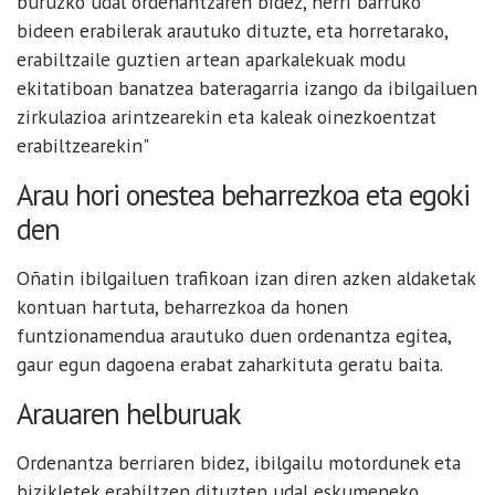
buruzko udal ordenantzaren bidez, herri barruko
bideen erabilerak arautuko dituzte, eta horretarako,
erabiltzaile guztien artean aparkalekuak modu
ekitatiboan banatzea bateragarria izango da ibilgailuen
zirkulazioa arintzearekin eta kaleak oinezkoentzat
erabiltzearekin"
Arau hori onestea beharrezkoa eta egoki
den
Oñatin ibilgailuen trafikoan izan diren azken aldaketak
kontuan hartuta, beharrezkoa da honen
funtzionamendua arautuko duen ordenantza egitea,
gaur egun dagoena erabat zaharkituta geratu baita.
Arauaren helburuak
Ordenantza berriaren bidez, ibilgailu motordunek eta
bizikletek erabiltzen dituzten udal eskumeneko