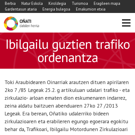
Berbia
Natur Eskola
Kiroldegia
Turismoa
Eragileen mapa
Gardentasun ataria
Energia bulegoa
Emakumion etxia
Ibilgailu guztien trafiko
ordenantza
Toki Araubidearen Oinarriak arautzen dituen apirilaren
2ko 7 /85 Legeak 25.2. g artikuluan udalari trafiko - eta
zirkulazio- arloan ematen dion eskumenaren indarrez,
zeina aldatu baitzuen abenduaren 27ko 27 /2013
Legeak. Era berean, Oñatiko udalerriko bideen
zirkulazioaren eta erabileren egungo egoerara egokitu
behar da, Trafikoari, Ibilgailu Motordunen Zirkulazioari