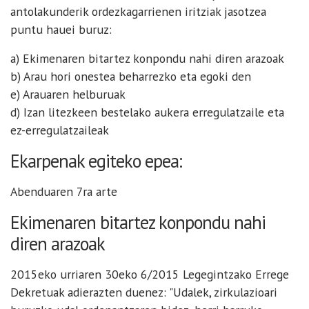
antolakunderik ordezkagarrienen iritziak jasotzea
puntu hauei buruz:
a) Ekimenaren bitartez konpondu nahi diren arazoak
b) Arau hori onestea beharrezko eta egoki den
e) Arauaren helburuak
d) Izan litezkeen bestelako aukera erregulatzaile eta
ez-erregulatzaileak
Ekarpenak egiteko epea:
Abenduaren 7ra arte
Ekimenaren bitartez konpondu nahi
diren arazoak
2015eko urriaren 30eko 6/2015 Legegintzako Errege
Dekretuak adierazten duenez: "Udalek, zirkulazioari