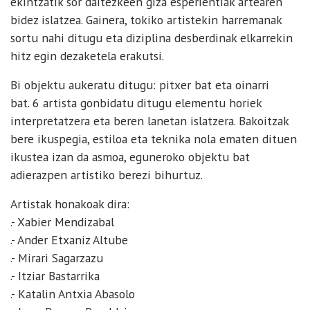
ekintzatik sor daitezkeen giza esperientiak artearen
bidez islatzea. Gainera, tokiko artistekin harremanak
sortu nahi ditugu eta diziplina desberdinak elkarrekin
hitz egin dezaketela erakutsi.
Bi objektu aukeratu ditugu: pitxer bat eta oinarri
bat. 6 artista gonbidatu ditugu elementu horiek
interpretatzera eta beren lanetan islatzera. Bakoitzak
bere ikuspegia, estiloa eta teknika nola ematen dituen
ikustea izan da asmoa, eguneroko objektu bat
adierazpen artistiko berezi bihurtuz.
Artistak honakoak dira:
.- Xabier Mendizabal
.- Ander Etxaniz Altube
.- Mirari Sagarzazu
.- Itziar Bastarrika
.- Katalin Antxia Abasolo