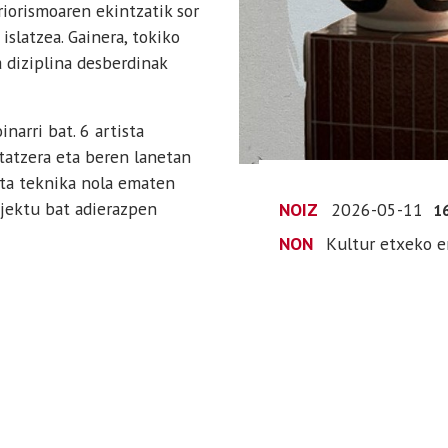
riorismoaren ekintzatik sor
islatzea. Gainera, tokiko
 diziplina desberdinak
narri bat. 6 artista
tatzera eta beren lanetan
 eta teknika nola ematen
jektu bat adierazpen
NOIZ
2026-05-11
1
NON
Kultur etxeko e