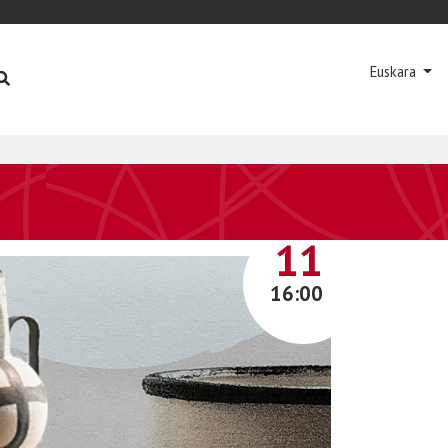
Euskara
MAIATZA
11
16:00