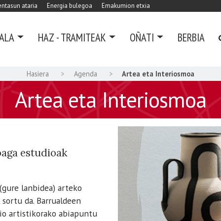
ntasun ataria
Energia bulegoa
Emakumion etxia
ALA
HAZ - TRAMITEAK
OÑATI
BERBIA
Hasiera
Agenda
Artea eta Interiosmoa
Artea eta Interiosmoa
oaga estudioak
(gure lanbidea) arteko
 sortu da. Barrualdeen
zio artistikorako abiapuntu