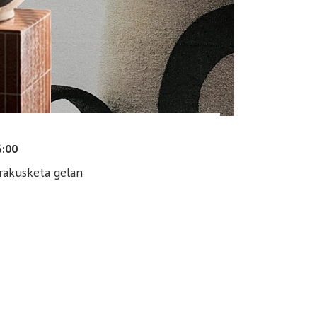
6:00
rakusketa gelan