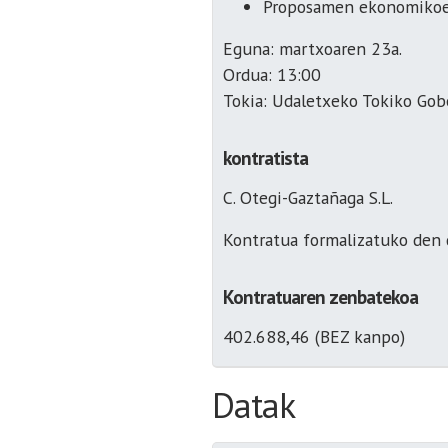
Proposamen ekonomikoen
Eguna: martxoaren 23a.
Ordua: 13:00
Tokia: Udaletxeko Tokiko Gob
kontratista
C. Otegi-Gaztañaga S.L.
Kontratua formalizatuko den d
Kontratuaren zenbatekoa
402.688,46 (BEZ kanpo)
Datak