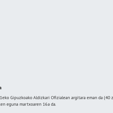
a
eko Gipuzkoako Aldizkari Ofizialean argitara eman da (40 z
en eguna martxoaren 16a da.