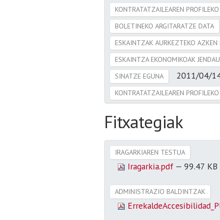
KONTRATATZAILEAREN PROFILEKO
BOLETINEKO ARGITARATZE DATA
ESKAINTZAK AURKEZTEKO AZKEN
ESKAINTZA EKONOMIKOAK JENDAU
2011/04/1
SINATZE EGUNA
KONTRATATZAILEAREN PROFILEKO
Fitxategiak
IRAGARKIAREN TESTUA
Iragarkia.pdf
— 99.47 KB
ADMINISTRAZIO BALDINTZAK
ErrekaldeAccesibilidad_P