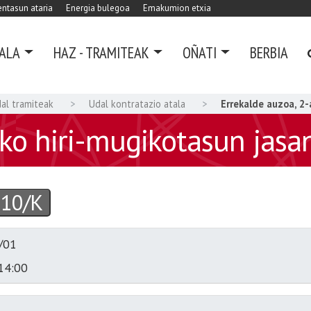
ntasun ataria
Energia bulegoa
Emakumion etxia
ALA
HAZ - TRAMITEAK
OÑATI
BERBIA
dal tramiteak
Udal kontratazio atala
Errekalde auzoa, 2-
ko hiri-mugikotasun jasa
010/K
/01
14:00