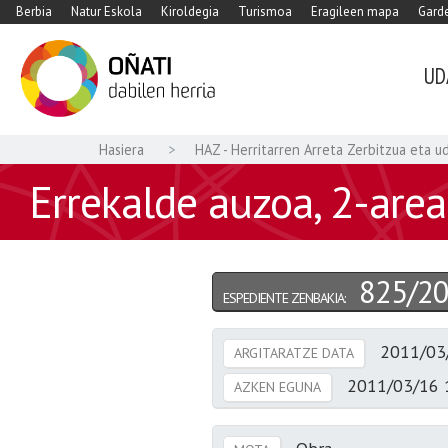
Berbia
Natur Eskola
Kiroldegia
Turismoa
Eragileen mapa
Garde
UD
Hasiera
HAZ - Herritarren Arreta Zerbitzua eta u
Errekalde auzoa, 2-area
825/2
ESPEDIENTE ZENBAKIA:
2011/03
ARGITARATZE DATA
2011/03/16 
AZKEN EGUNA