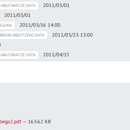
2011/03/01
 ARGITARATZE DATA
2011/03/01
2011/03/16 14:00
 EGUNA
2011/03/23 13:00
RREAN IREKITZEKO DATA
4
2011/04/15
 ARGITARATZE DATA
liego2.pdf
— 163.62 KB