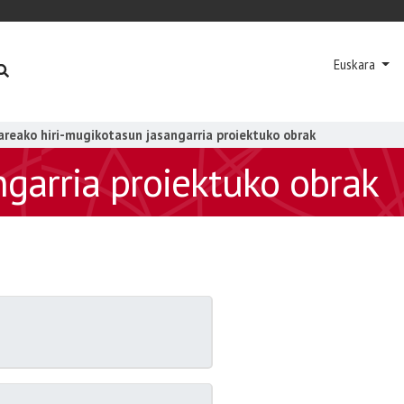
Euskara
areako hiri-mugikotasun jasangarria proiektuko obrak
ngarria proiektuko obrak