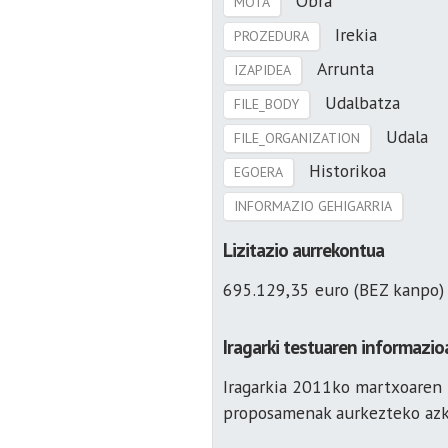
Obra
MOTA
Irekia
PROZEDURA
Arrunta
IZAPIDEA
Udalbatza
FILE_BODY
Udala
FILE_ORGANIZATION
Historikoa
EGOERA
INFORMAZIO GEHIGARRIA
Lizitazio aurrekontua
695.129,35 euro (BEZ kanpo)
Iragarki testuaren informazio
Iragarkia 2011ko martxoaren 1
proposamenak aurkezteko azk