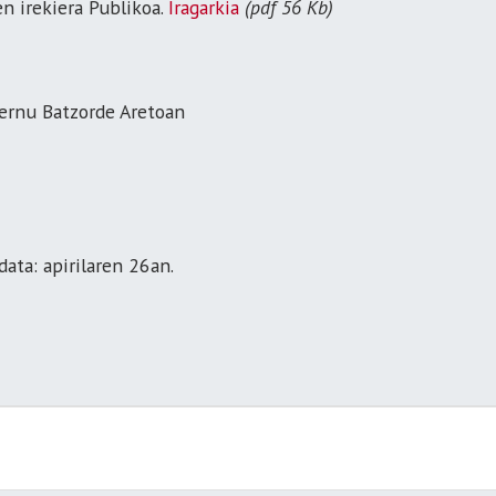
 irekiera Publikoa.
Iragarkia
(pdf 56 Kb)
ernu Batzorde Aretoan
ata: apirilaren 26an.