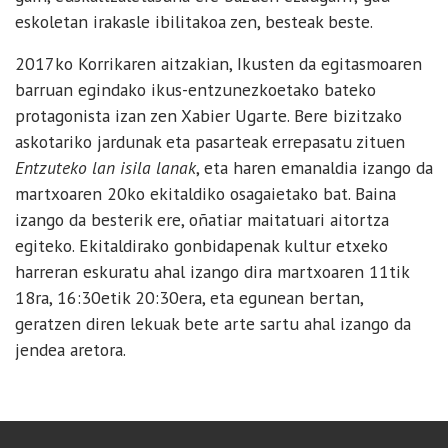
eskoletan irakasle ibilitakoa zen, besteak beste.
2017ko Korrikaren aitzakian, Ikusten da egitasmoaren
barruan egindako ikus-entzunezkoetako bateko
protagonista izan zen Xabier Ugarte. Bere bizitzako
askotariko jardunak eta pasarteak errepasatu zituen
Entzuteko lan isila lanak
, eta haren emanaldia izango da
martxoaren 20ko ekitaldiko osagaietako bat. Baina
izango da besterik ere, oñatiar maitatuari aitortza
egiteko. Ekitaldirako gonbidapenak kultur etxeko
harreran eskuratu ahal izango dira martxoaren 11tik
18ra, 16:30etik 20:30era, eta egunean bertan,
geratzen diren lekuak bete arte sartu ahal izango da
jendea aretora.