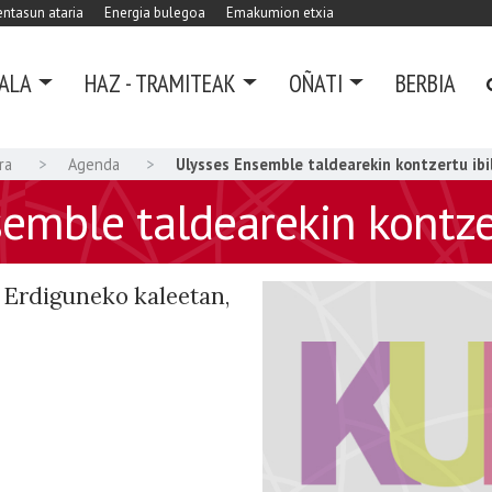
ntasun ataria
Energia bulegoa
Emakumion etxia
ALA
HAZ - TRAMITEAK
OÑATI
BERBIA
ra
Agenda
Ulysses Ensemble taldearekin kontzertu ibi
emble taldearekin kontzer
Erdiguneko kaleetan,