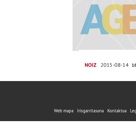
NOIZ
2015-08-14
1
Web mapa
Irisgarritasuna
Kontaktua
Le