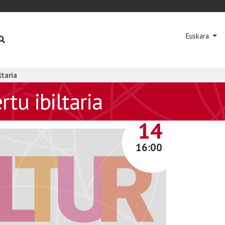
Euskara
ltaria
tu ibiltaria
ABUZTUA
14
16:00