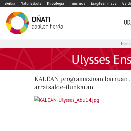
Berbia
Natur Eskola
Kiroldegia
Turismoa
Eragileen mapa
Garde
UD
Hasie
https://www.xn-
Ulysses Ens
-
oati-
gqa.eus/eu/agenda/ulysses-
KALEAN programazioan barruan . 
ensemble-
arratsalde-ilunkaran
taldearekin-
kontzertu-
ibiltaria
Ulysses
Ensemble
taldearekin