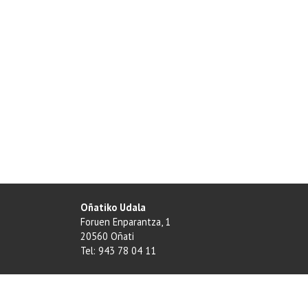
kontzertu
ibiltaria
2015-
08-
14T18:00:00+02:00
2015-
08-
14T19:00:00+02:00
KALEAN
programazioan
barruan
.
Oñatiko Udala
Foruen Enparantza, 1
Erdiguneko
20560 Oñati
kaleetan,
Tel: 943 78 04 11
arratsalde-
ilunkaran