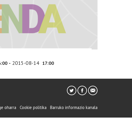
-
2015-08-14
6:00
17:00
ge oharra
Cookie politika
Barruko informazio kanala