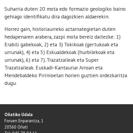
Suharria duten 20 mota edo formazio geologiko baino
gehiago identifikatu dira dagozkien aldaerekin.
Horrez gain, historiaurreko aztarnategietan duten
hedapenaren arabera, zazpi mota bereiz daitezke: 1)
Erabili gabekoak, 2) eta 3) Tokikoak (gertukoak eta
urrunak), 4) eta 5) Eskualdekoak (hurbilekoak eta
urrunak), 6) eta 7). Trazatzaileak eta Super
Trazatzaileak. Euskadi-Kantauriar Arroan eta
Mendebaldeko Pirinioetan horien guztien ordezkaritza
dugu.
Oñatiko Udala
Foruen Enparantza, 1
20560 Oñati