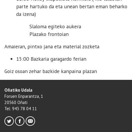
parte hartuko da eta unean bertan eman beharko
da izena)
Slaloma egiteko aukera
Plazako frontoian
Amaieran, pintxo jana eta material zozketa
15:00 Bazkaria garagardo ferian
Goiz osoan zehar bazkide kanpaina plazan
Oñatiko Udala
Foruen Enparantza, 1
20560 Oñati
Tel: 943 78 04 11