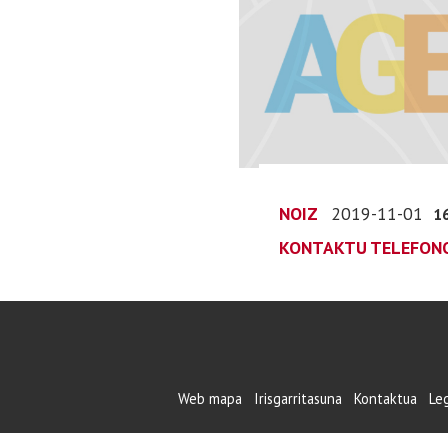
NOIZ
2019-11-01
1
KONTAKTU TELEFON
Web mapa
Irisgarritasuna
Kontaktua
Le