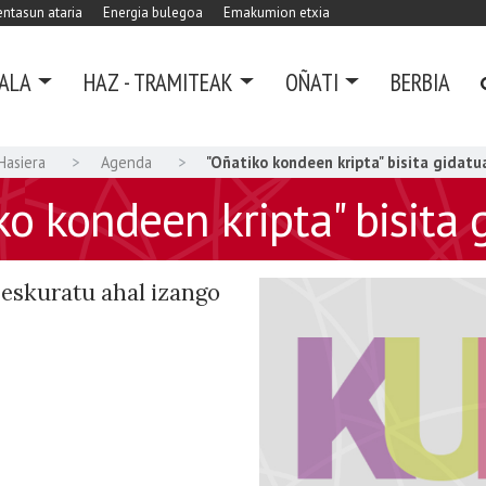
ntasun ataria
Energia bulegoa
Emakumion etxia
ALA
HAZ - TRAMITEAK
OÑATI
BERBIA
Hasiera
Agenda
"Oñatiko kondeen kripta" bisita gidatu
ko kondeen kripta" bisita 
 eskuratu ahal izango