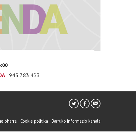
6:00
OA
943 783 453
ge oharra
Cookie politika
Barruko informazio kanala