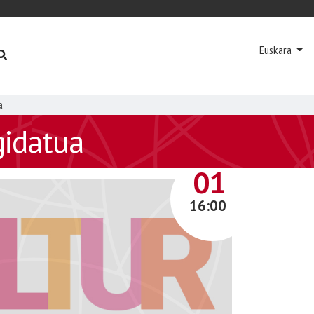
Euskara
a
gidatua
AZAROA
01
16:00