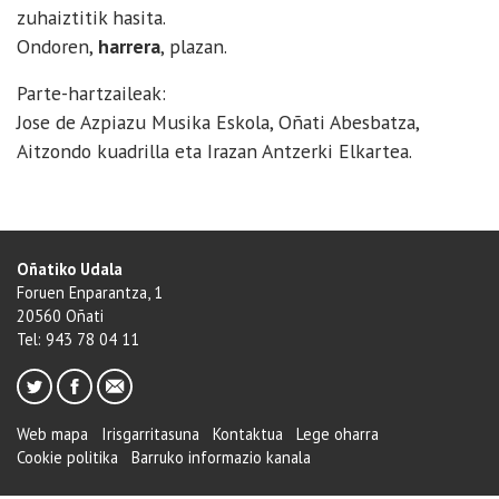
zuhaiztitik hasita.
Ondoren,
harrera
, plazan.
Parte-hartzaileak:
Jose de Azpiazu Musika Eskola, Oñati Abesbatza,
Aitzondo kuadrilla eta Irazan Antzerki Elkartea.
Oñatiko Udala
Foruen Enparantza, 1
20560 Oñati
Tel: 943 78 04 11
Web mapa
Irisgarritasuna
Kontaktua
Lege oharra
Cookie politika
Barruko informazio kanala