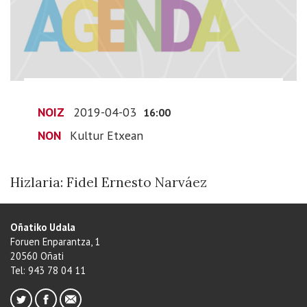
2019-
04-
03T18:00:00+02:00
2019-
04-
03T18:00:00+02:00
NOIZ
2019-04-03
Hizlaria:
16:00
Fidel
NON
Kultur Etxean
Ernesto
Narváez
Hizlaria: Fidel Ernesto Narváez
Oñatiko Udala
Foruen Enparantza, 1
20560 Oñati
Tel: 943 78 04 11