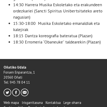
14:30 Harrera Musika Eskoletako eta erakundeen
ordezkariei (Sancti Spiritus Unibertsitateko areto
nagusian)
15:30-18:00 Musika Eskoletako emanaldiak eta
kalejirak
18:15 Dantza koreografia bateratua (Plazan)
18:30 Erromeria “Obaneuke” taldearekin (Plazan)
Oñatiko Udala
Foruen Enparantza, 1
20560 Oñati
Tel: 943 78 04 11
Web mapa
Irisgarritasuna
Kontaktua
Lege oharra