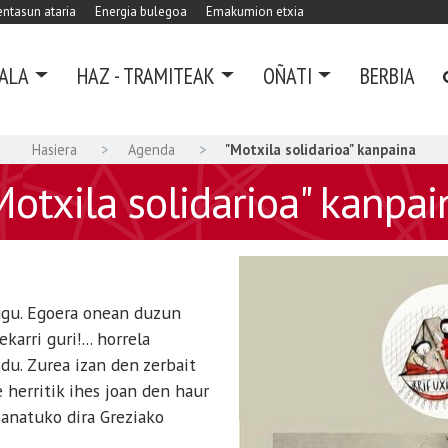
ntasun ataria
Energia bulegoa
Emakumion etxia
ALA
HAZ - TRAMITEAK
OÑATI
BERBIA
Hasiera
Agenda
"Motxila solidarioa" kanpaina
Motxila solidarioa" kanpai
ugu. Egoera onean duzun
arri guri!... horrela
 du. Zurea izan den zerbait
 herritik ihes joan den haur
banatuko dira Greziako