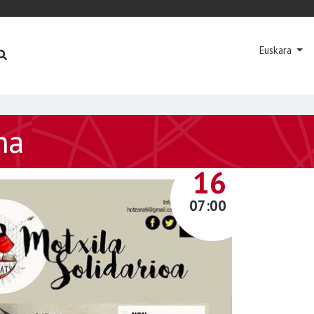
Euskara
na
IRAILA
16
07:00