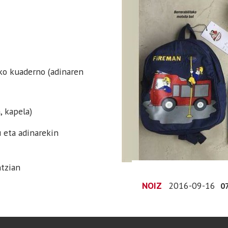
ko kuaderno (adinaren
, kapela)
 eta adinarekin
tzian
NOIZ
2016-09-16
0