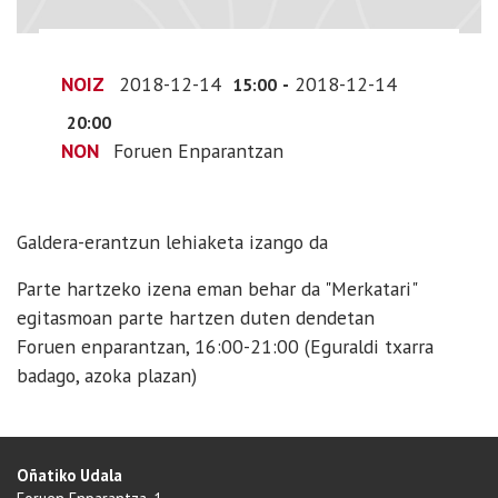
NOIZ
2018-12-14
-
2018-12-14
15:00
20:00
NON
Foruen Enparantzan
Galdera-erantzun lehiaketa izango da
Parte hartzeko izena eman behar da "Merkatari"
egitasmoan parte hartzen duten dendetan
Foruen enparantzan, 16:00-21:00 (Eguraldi txarra
badago, azoka plazan)
Oñatiko Udala