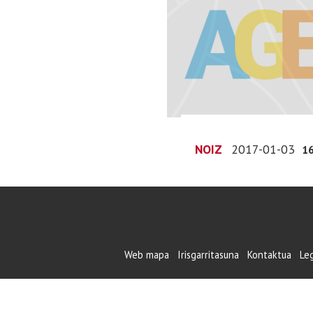
NOIZ
2017-01-03
16
Web mapa
Irisgarritasuna
Kontaktua
Le