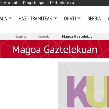
ntasun ataria
Energia bulegoa
Emakumion etxia
ALA
HAZ - TRAMITEAK
OÑATI
BERBIA
Hasiera
Agenda
Magoa Gaztelekuan
Magoa Gaztelekuan