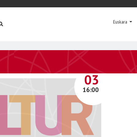
Euskara
URTARRILA
03
16:00