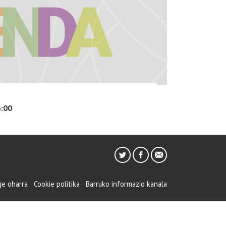
:00
ge oharra
Cookie politika
Barruko informazio kanala