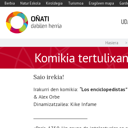
Berbia
Natur Eskola
Kiroldegia
Turismoa
Eragileen mapa
Garde
UD
Hasiera
https://www.xn-
Komikia tertulixan
-
oati-
gqa.eus/eu/agenda/komikia-
Saio irekia!
tertulixan-
jose-
Irakurri den komikia:
“
Los enciclopedistas
”
antonio-
& Alex Orbe
perez-
Dinamizatzailea: Kike Infame
ledo-
___________________________
eta-
alex-