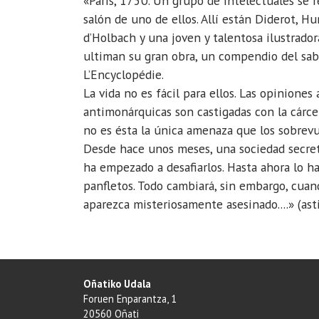
«París, 1750. Un grupo de intelectuales se r
orberekin
salón de uno de ellos. Allí están Diderot, H
Komikia
d’Holbach y una joven y talentosa ilustrador
tertulixan
ultiman su gran obra, un compendio del sab
José
L’Encyclopédie.
Antonio
La vida no es fácil para ellos. Las opiniones 
Pérez
antimonárquicas son castigadas con la cárcel
Ledo
no es ésta la única amenaza que los sobrevue
eta
Desde hace unos meses, una sociedad secre
Alex
ha empezado a desafiarlos. Hasta ahora lo ha
Orberekin
panfletos. Todo cambiará, sin embargo, cuan
2025-
aparezca misteriosamente asesinado....» (ast
04-
08T18:30:00+02:00
2025-
04-
Oñatiko Udala
08T18:30:00+02:00
Foruen Enparantza, 1
Saio
20560 Oñati