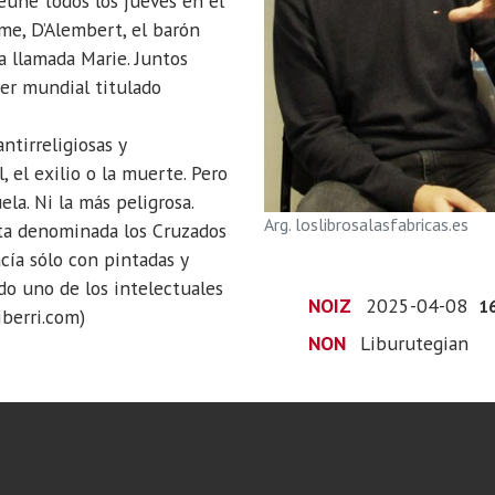
eúne todos los jueves en el
ume, D’Alembert, el barón
a llamada Marie. Juntos
er mundial titulado
antirreligiosas y
, el exilio o la muerte. Pero
la. Ni la más peligrosa.
Arg. loslibrosalasfabricas.es
ta denominada los Cruzados
cía sólo con pintadas y
do uno de los intelectuales
NOIZ
2025-04-08
1
iberri.com)
NON
Liburutegian