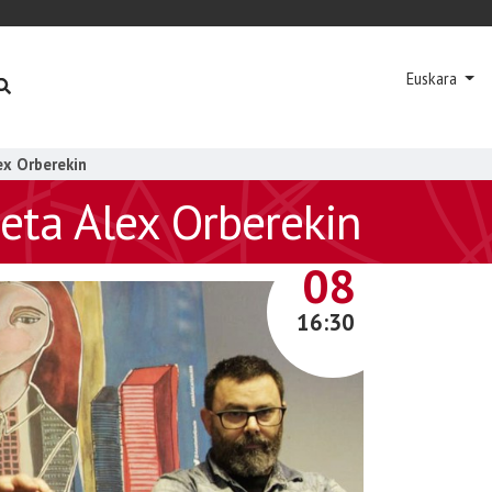
Euskara
ex Orberekin
 eta Alex Orberekin
APIRILA
08
16:30