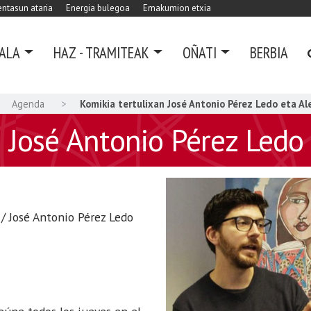
ntasun ataria
Energia bulegoa
Emakumion etxia
ALA
HAZ - TRAMITEAK
OÑATI
BERBIA
Agenda
Komikia tertulixan José Antonio Pérez Ledo eta Al
 José Antonio Pérez Ledo
/ José Antonio Pérez Ledo