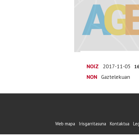
NOIZ
2017-11-05
16
NON
Gaztelekuan
Web mapa
Irisgarritasuna
Kontaktua
Le