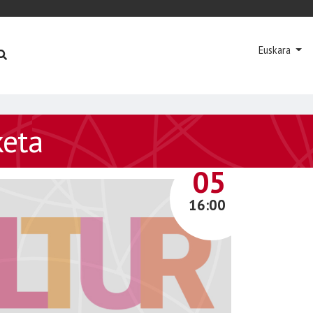
Euskara
keta
AZAROA
05
16:00