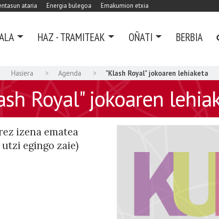
ntasun ataria
Energia bulegoa
Emakumion etxia
ALA
HAZ - TRAMITEAK
OÑATI
BERBIA
Hasiera
Agenda
"Klash Royal" jokoaren lehiaketa
ash Royal" jokoaren lehia
rez izena ematea
utzi egingo zaie)