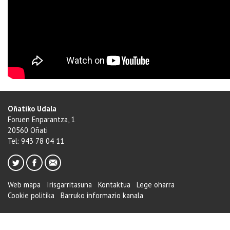
Oñatiko Udala
Foruen Enparantza, 1
20560 Oñati
Tel: 943 78 04 11
Web mapa
Irisgarritasuna
Kontaktua
Lege oharra
Cookie politika
Barruko informazio kanala