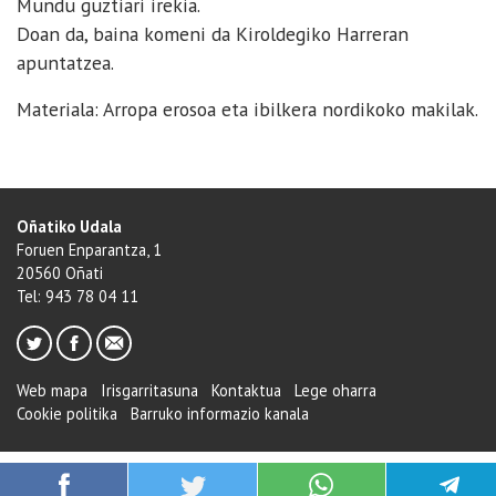
Mundu guztiari irekia.
Doan da, baina komeni da Kiroldegiko Harreran
apuntatzea.
Materiala: Arropa erosoa eta ibilkera nordikoko makilak.
Oñatiko Udala
Foruen Enparantza, 1
20560 Oñati
Tel: 943 78 04 11
Web mapa
Irisgarritasuna
Kontaktua
Lege oharra
Cookie politika
Barruko informazio kanala