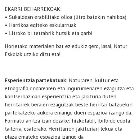
EKARRI BEHARREKOAK:
• Sukaldean erabilitako olioa (litro batekin nahikoa)
• Harrikoa egiteko eskularruak
• Litroko bi tetrabrik hutsik eta garbi
Horietako materialen bat ez edukiz gero, lasai, Natur
Eskolak utziko dizu eta!
Esperientzia partekatuak
: Naturaren, kultur eta
etnografia ondarearen eta ingurumenaren ezagutza eta
kontserbazioan esperientzia eta jakituria duten
herritarrek beraien ezagutzak beste herritar batzuekin
partekatzeko aukera emango duen espazioa izango da.
Formatu anitza izan dezake: hizketaldi, ibilbide edota
tailerra, esaterako. Herritarren jakituriari lekua eta
plaza emateko espazioa izango da.