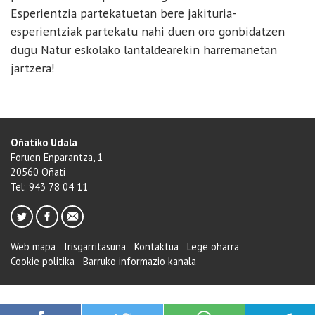
Esperientzia partekatuetan bere jakituria-
esperientziak partekatu nahi duen oro gonbidatzen
dugu Natur eskolako lantaldearekin harremanetan
jartzera!
Oñatiko Udala
Foruen Enparantza, 1
20560 Oñati
Tel: 943 78 04 11
Web mapa
Irisgarritasuna
Kontaktua
Lege oharra
Cookie politika
Barruko informazio kanala