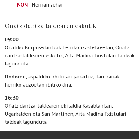
NON
Herrian zehar
Oñatz dantza taldearen eskutik
09:00
Oñatiko Korpus-dantzak herriko ikastetxeetan, Oñatz
dantza-taldearen eskutik, Aita Madina Txistulari taldeak
lagunduta.
Ondoren
, aspaldiko ohiturari jarraituz, dantzariak
herriko auzoetan ibiliko dira.
16:30
Oñatz dantza-taldearen ekitaldia Kasablankan,
Ugarkalden eta San Martinen, Aita Madina Txistulari
taldeak lagunduta.