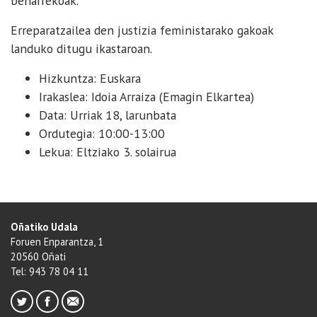
beharrekoak.
Erreparatzailea den justizia feministarako gakoak
landuko ditugu ikastaroan.
Hizkuntza: Euskara
Irakaslea: Idoia Arraiza (Emagin Elkartea)
Data: Urriak 18, larunbata
Ordutegia: 10:00-13:00
Lekua: Eltziako 3. solairua
Oñatiko Udala
Foruen Enparantza, 1
20560 Oñati
Tel: 943 78 04 11