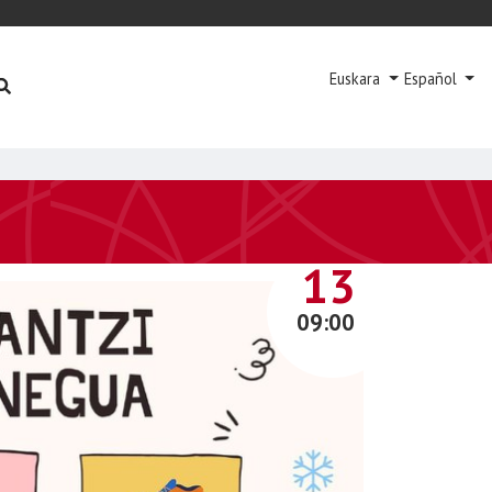
Euskara
Español
AZAROA
13
09:00