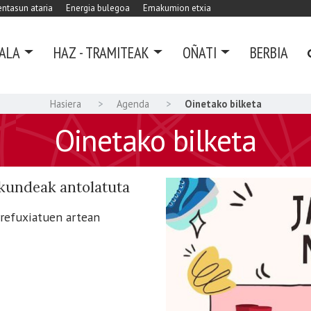
ntasun ataria
Energia bulegoa
Emakumion etxia
ALA
HAZ - TRAMITEAK
OÑATI
BERBIA
Hasiera
Agenda
Oinetako bilketa
Oinetako bilketa
undeak antolatuta
rrefuxiatuen artean