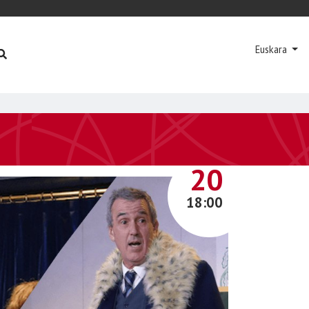
Euskara
AZAROA
20
18:00