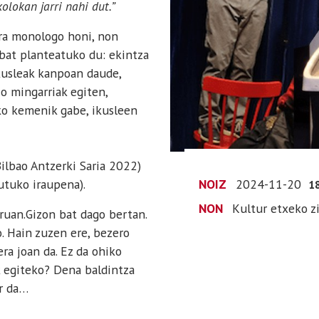
olokan jarri nahi dut.”
ra monologo honi, non
 bat planteatuko du: ekintza
kusleak kanpoan daude,
o mingarriak egiten,
eko kemenik gabe, ikusleen
Bilbao Antzerki Saria 2022)
utuko iraupena).
NOIZ
2024-11-20
1
NON
Kultur etxeko z
iruan.Gizon bat dago bertan.
. Hain zuzen ere, bezero
ra joan da. Ez da ohiko
k egiteko? Dena baldintza
r da…