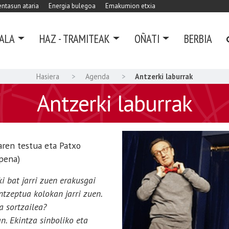
ntasun ataria
Energia bulegoa
Emakumion etxia
ALA
HAZ - TRAMITEAK
OÑATI
BERBIA
Hasiera
Agenda
Antzerki laburrak
Antzerki laburrak
iaren testua eta Patxo
pena)
i bat jarri zuen erakusgai
ntzeptua kolokan jarri zuen.
a sortzailea?
n. Ekintza sinboliko eta