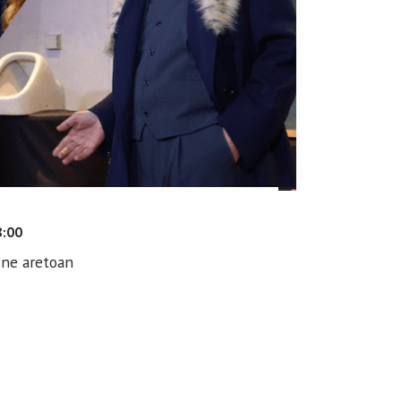
8:00
ine aretoan