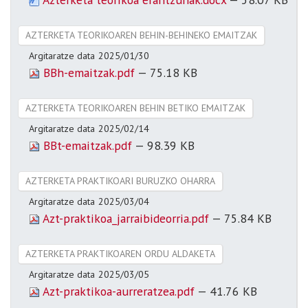
AZTERKETA TEORIKOAREN BEHIN-BEHINEKO EMAITZAK
Argitaratze data
2025/01/30
BBh-emaitzak.pdf
— 75.18 KB
AZTERKETA TEORIKOAREN BEHIN BETIKO EMAITZAK
Argitaratze data
2025/02/14
BBt-emaitzak.pdf
— 98.39 KB
AZTERKETA PRAKTIKOARI BURUZKO OHARRA
Argitaratze data
2025/03/04
Azt-praktikoa_jarraibideorria.pdf
— 75.84 KB
AZTERKETA PRAKTIKOAREN ORDU ALDAKETA
Argitaratze data
2025/03/05
Azt-praktikoa-aurreratzea.pdf
— 41.76 KB