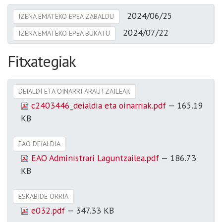
2024/06/25
IZENA EMATEKO EPEA ZABALDU
2024/07/22
IZENA EMATEKO EPEA BUKATU
Fitxategiak
DEIALDI ETA OINARRI ARAUTZAILEAK
c2403446_deialdia eta oinarriak.pdf
— 165.19
KB
EAO DEIALDIA
EAO Administrari Laguntzailea.pdf
— 186.73
KB
ESKABIDE ORRIA
e032.pdf
— 347.33 KB