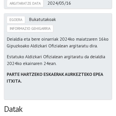
2024/05/16
ARGITARATZE DATA
Bukatutakoak
EGOERA
INFORMAZIO GEHIGARRIA
Deialdia eta bere oinarriak 2024ko maiatzaren 16ko
Gipuzkoako Aldizkari Ofizialean argitaratu dira.
Estatuko Aldizkari Ofizialean argitaratu da deialdia
2024ko ekainaren 24ean.
PARTE HARTZEKO ESKAERAK AURKEZTEKO EPEA
ITXITA.
Datak