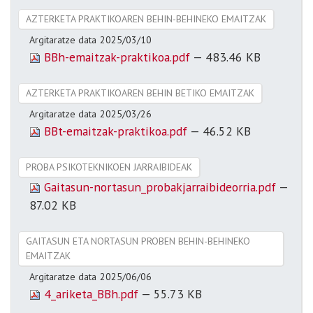
AZTERKETA PRAKTIKOAREN BEHIN-BEHINEKO EMAITZAK
Argitaratze data
2025/03/10
BBh-emaitzak-praktikoa.pdf
— 483.46 KB
AZTERKETA PRAKTIKOAREN BEHIN BETIKO EMAITZAK
Argitaratze data
2025/03/26
BBt-emaitzak-praktikoa.pdf
— 46.52 KB
PROBA PSIKOTEKNIKOEN JARRAIBIDEAK
Gaitasun-nortasun_probakjarraibideorria.pdf
—
87.02 KB
GAITASUN ETA NORTASUN PROBEN BEHIN-BEHINEKO
EMAITZAK
Argitaratze data
2025/06/06
4_ariketa_BBh.pdf
— 55.73 KB