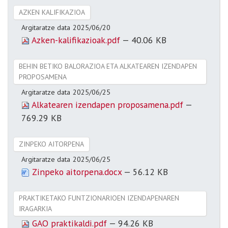
AZKEN KALIFIKAZIOA
Argitaratze data
2025/06/20
Azken-kalifikazioak.pdf
— 40.06 KB
BEHIN BETIKO BALORAZIOA ETA ALKATEAREN IZENDAPEN
PROPOSAMENA
Argitaratze data
2025/06/25
Alkatearen izendapen proposamena.pdf
—
769.29 KB
ZINPEKO AITORPENA
Argitaratze data
2025/06/25
Zinpeko aitorpena.docx
— 56.12 KB
PRAKTIKETAKO FUNTZIONARIOEN IZENDAPENAREN
IRAGARKIA
GAO praktikaldi.pdf
— 94.26 KB