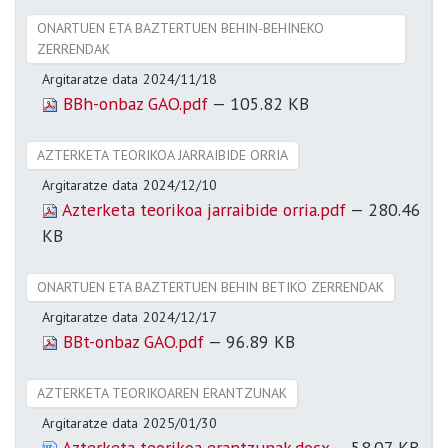
ONARTUEN ETA BAZTERTUEN BEHIN-BEHINEKO
ZERRENDAK
Argitaratze data
2024/11/18
BBh-onbaz GAO.pdf
— 105.82 KB
AZTERKETA TEORIKOA JARRAIBIDE ORRIA
Argitaratze data
2024/12/10
Azterketa teorikoa jarraibide orria.pdf
— 280.46
KB
ONARTUEN ETA BAZTERTUEN BEHIN BETIKO ZERRENDAK
Argitaratze data
2024/12/17
BBt-onbaz GAO.pdf
— 96.89 KB
AZTERKETA TEORIKOAREN ERANTZUNAK
Argitaratze data
2025/01/30
Azterketa teorikoa erantzunak.docx
— 58.07 KB