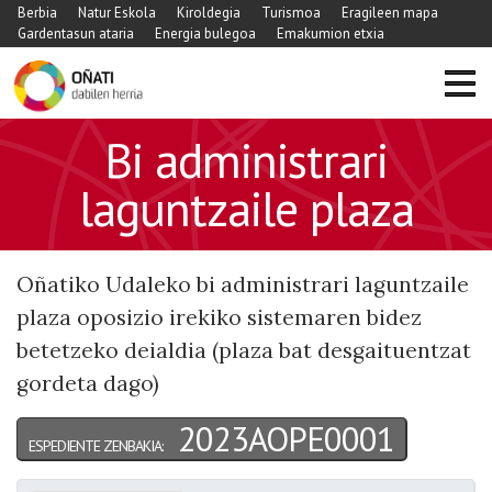
Berbia
Natur Eskola
Kiroldegia
Turismoa
Eragileen mapa
Gardentasun ataria
Energia bulegoa
Emakumion etxia
Bi administrari
laguntzaile plaza
Oñatiko Udaleko bi administrari laguntzaile
plaza oposizio irekiko sistemaren bidez
betetzeko deialdia (plaza bat desgaituentzat
gordeta dago)
2023AOPE0001
ESPEDIENTE ZENBAKIA: