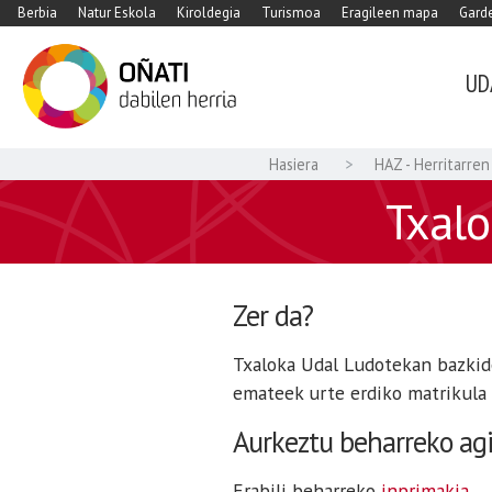
Berbia
Natur Eskola
Kiroldegia
Turismoa
Eragileen mapa
Garde
UD
Hasiera
HAZ - Herritarren
Txalo
Zer da?
Txaloka Udal Ludotekan bazkide
emateek urte erdiko matrikula
Aurkeztu beharreko agi
Erabili beharreko
inprimakia