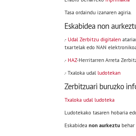
Tasa ordaindu izanaren agiria.
Eskabidea non aurkezt
.-
Udal Zerbitzu digitalen
ataria
txartelak edo NAN elektronikoa
.-
HAZ
-Herritarren Arreta Zerbi
.- Txaloka udal
ludotekan
Zerbitzuari buruzko in
Txaloka udal ludoteka
Ludotekako tasaren hobaria ed
Eskabidea
non aurkeztu
behar 