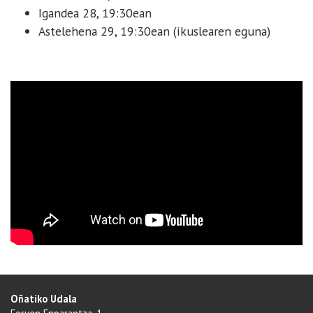
Igandea 28, 19:30ean
Astelehena 29, 19:30ean (ikuslearen eguna)
Oñatiko Udala