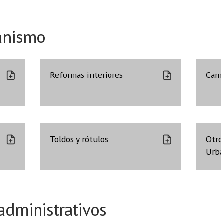
anismo
Reformas interiores
Cam
Toldos y rótulos
Otr
Urb
administrativos