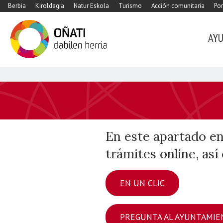
Berbia
Kiroldegia
Natur Eskola
Turismo
Acción comunitaria
Por
AY
En este apartado en
trámites online, as
EN UN CLIC
PREGUNTA AL AYUNTAMIE