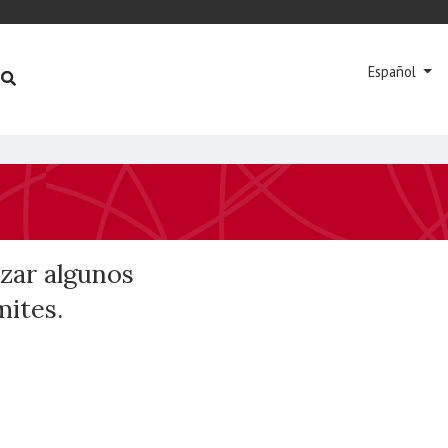
Español
izar algunos
mites.