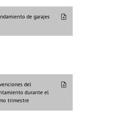
endamiento de garajes
venciones del
ntamiento durante el
imo trimestre