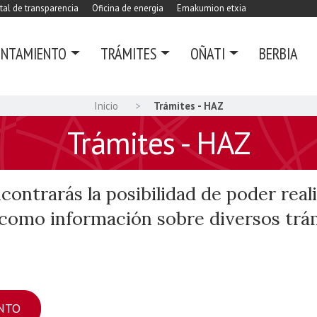
tal de transparencia
Oficina de energia
Emakumion etxia
UNTAMIENTO
TRÁMITES
OÑATI
BERBIA
Inicio
Trámites - HAZ
Trámites - HAZ
contrarás la posibilidad de poder real
í como información sobre diversos trá
NTO