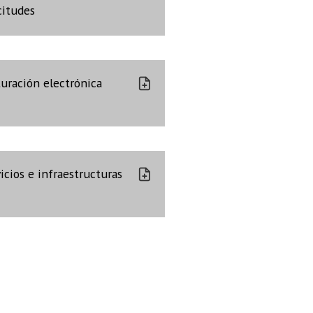
citudes
turación electrónica
icios e infraestructuras