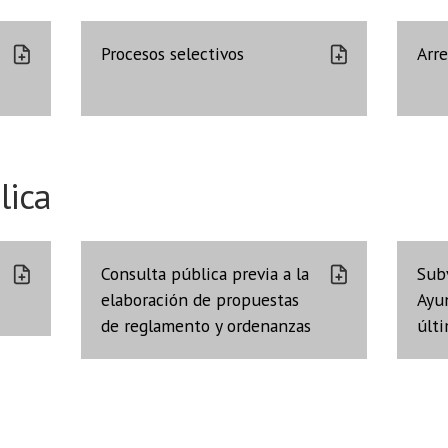
Procesos selectivos
Arr
lica
Consulta pública previa a la
Sub
elaboración de propuestas
Ayu
de reglamento y ordenanzas
últ