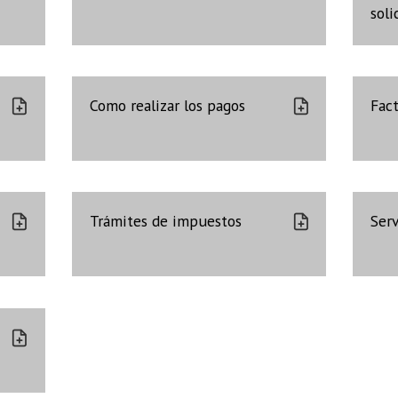
soli
Como realizar los pagos
Fac
Trámites de impuestos
Serv