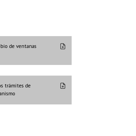
bio de ventanas
os trámites de
anismo