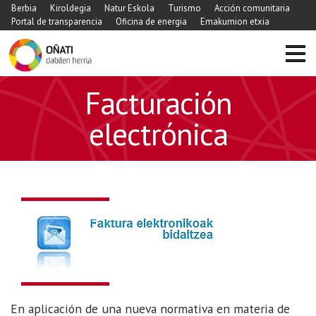
Berbia
Kiroldegia
Natur Eskola
Turismo
Acción comunitaria
Portal de transparencia
Oficina de energia
Emakumion etxia
Facturación
electrónica
En aplicación de una nueva normativa en materia de