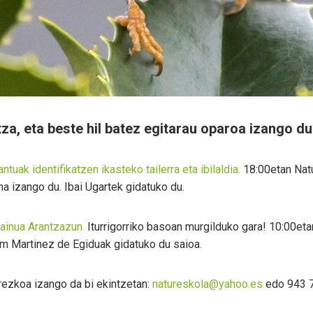
za, eta beste hil batez egitarau oparoa izango d
antuak identifikatzen ikasteko tailerra eta ibilaldia.
18:00etan Natu
na izango du. Ibai Ugartek gidatuko du.
ainua Arantzazun.
Iturrigorriko basoan murgilduko gara! 10:00eta
am Martinez de Egiduak gidatuko du saioa.
ezkoa izango da bi ekintzetan:
natureskola@yahoo.es
edo 943 7