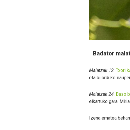
Badator maiat
Maiatzak 12
.
Txori k
eta bi orduko iraupe
Maiatzak 24
.
Baso b
elkartuko gara. Miri
Izena ematea beharr