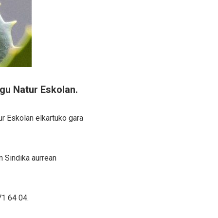
ugu Natur Eskolan.
r Eskolan elkartuko gara
n Sindika aurrean
1 64 04.