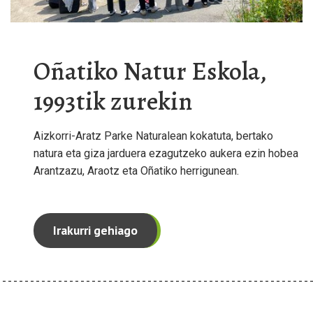
Oñatiko Natur Eskola,
1993tik zurekin
Aizkorri-Aratz Parke Naturalean kokatuta, bertako
natura eta giza jarduera ezagutzeko aukera ezin hobea
Arantzazu, Araotz eta Oñatiko herrigunean.
Irakurri gehiago