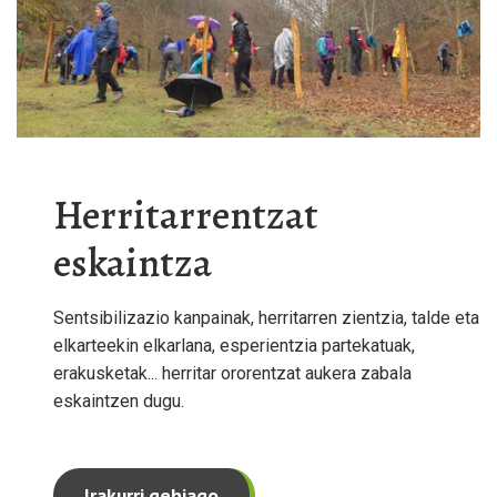
Herritarrentzat
eskaintza
Sentsibilizazio kanpainak, herritarren zientzia, talde eta
elkarteekin elkarlana, esperientzia partekatuak,
erakusketak... herritar ororentzat aukera zabala
eskaintzen dugu.
Irakurri gehiago