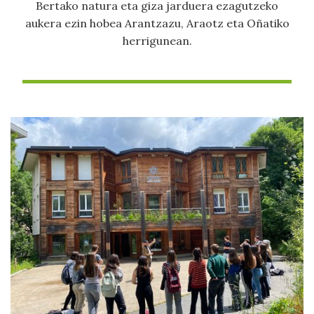
Bertako natura eta giza jarduera ezagutzeko
aukera ezin hobea Arantzazu, Araotz eta Oñatiko
herrigunean.