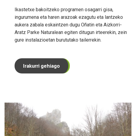
Ikastetxe bakoitzeko programen osagarri gisa,
ingurumena eta haren arazoak ezagutu eta lantzeko
aukera zabala eskaintzen dugu Oñatin eta Aizkorri-
Aratz Parke Naturalean egiten ditugun irteerekin, zein
gure instalazioetan burututako tailerrekin.
Irakurri gehiago