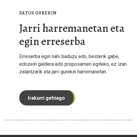
ZATOZ GUREKIN
Jarri harremanetan eta
egin erreserba
Erreserba egin nahi baduzu edo, besterik gabe,
edozein galdera edo proposamen egiteko, ez izan
zalantzarik eta jarri gurekin harremanetan.
Irakurri gehiago