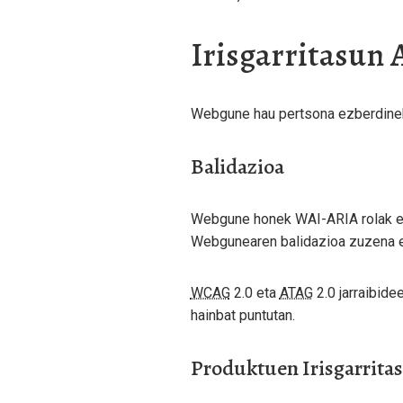
Irisgarritasun
Webgune hau pertsona ezberdinek 
Balidazioa
Webgune honek WAI-ARIA rolak era
Webgunearen balidazioa zuzena e
WCAG
2.0 eta
ATAG
2.0 jarraibide
hainbat puntutan.
Produktuen Irisgarrita