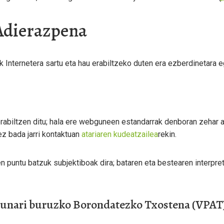
 Adierazpena
Internetera sartu eta hau erabiltzeko duten era ezberdinetara e
biltzen ditu; hala ere webguneen estandarrak denboran zehar a
z bada jarri kontaktuan
atariaren kudeatzailea
rekin.
en puntu batzuk subjektiboak dira; bataren eta bestearen interpr
sunari buruzko Borondatezko Txostena (VPAT