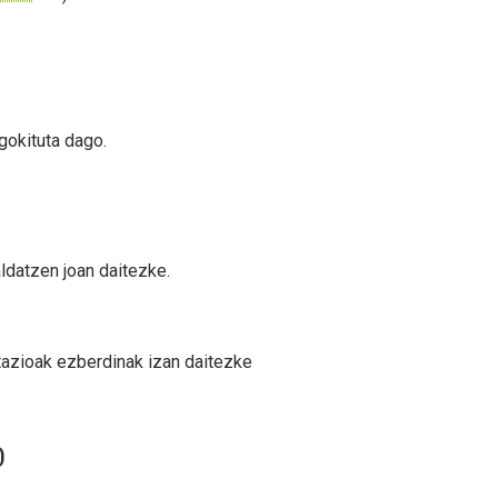
gokituta dago.
ldatzen joan daitezke.
etazioak ezberdinak izan daitezke
)