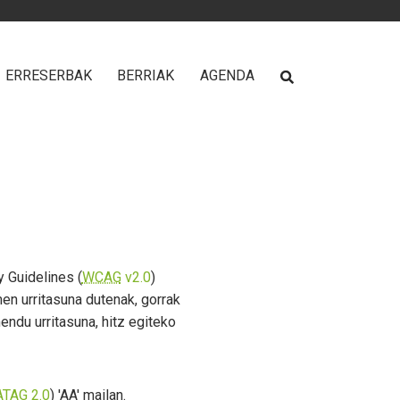
ERRESERBAK
BERRIAK
AGENDA
 Guidelines (
WCAG
v2.0
)
en urritasuna dutenak, gorrak
ndu urritasuna, hitz egiteko
ATAG
2.0
) 'AA' mailan.