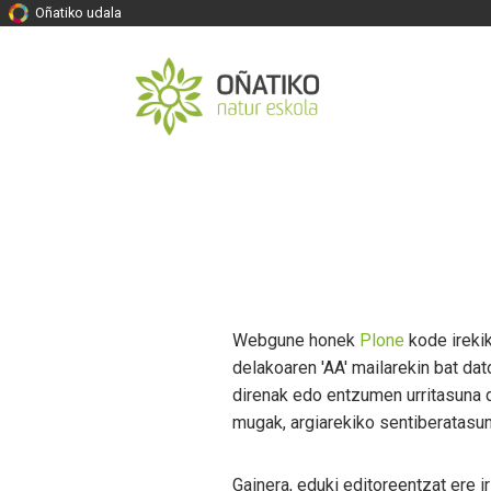
Oñatiko udala
Webgune honek
Plone
kode ireki
delakoaren 'AA' mailarekin bat da
direnak edo entzumen urritasuna 
mugak, argiarekiko sentiberatasun
Gainera, eduki editoreentzat ere i