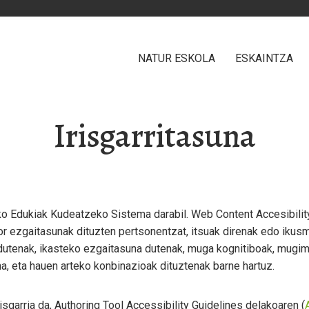
NATUR ESKOLA
ESKAINTZA
Irisgarritasuna
ko Edukiak Kudeatzeko Sistema darabil. Web Content Accesibility
tor ezgaitasunak dituzten pertsonentzat, itsuak direnak edo ikusm
dutenak, ikasteko ezgaitasuna dutenak, muga kognitiboak, mugime
a, eta hauen arteko konbinazioak dituztenak barne hartuz.
risgarria da, Authoring Tool Accessibility Guidelines delakoaren (