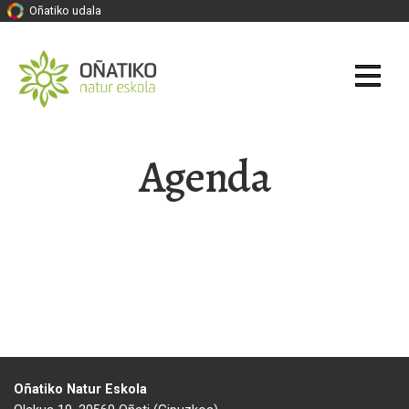
Oñatiko udala
Agenda
Oñatiko Natur Eskola