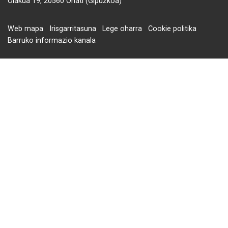
Olakua 19, 20560 Oñati (Gipuzkoa)
Web mapa
Irisgarritasuna
Lege oharra
Cookie politika
Barruko informazio kanala