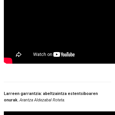
Larreen garrantzia: abeltzaintza estentsiboaren
onurak.
Arantza Aldezabal Roteta.