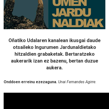
Oñatiko Udalaren kanalean ikusgai daude
otsaileko Ingurumen Jardunaldietako
hitzaldien grabaketak. Bertaratzeko
aukerarik izan ez bazenu, bertan duzue
aukera.
Onddoen erreinu ezezaguna.
Unai Fernandes Agirre
.