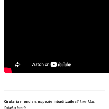
Kirolaria mendian: espezie inbaditzailea?
Luix Mari
Zulaika Isasti.