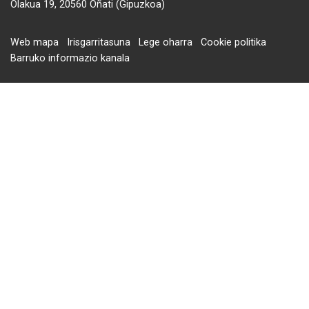
Olakua 19, 20560 Oñati (Gipuzkoa)
Web mapa
Irisgarritasuna
Lege oharra
Cookie politika
Barruko informazio kanala