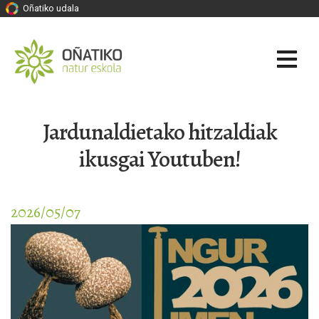
Oñatiko udala
Jardunaldietako hitzaldiak
ikusgai Youtuben!
2026/05/07