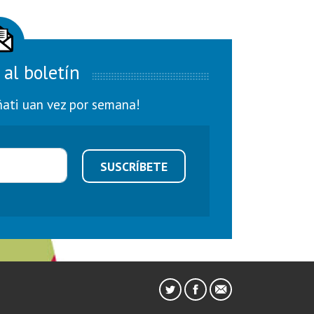
 al boletín
ñati uan vez por semana!
SUSCRÍBETE