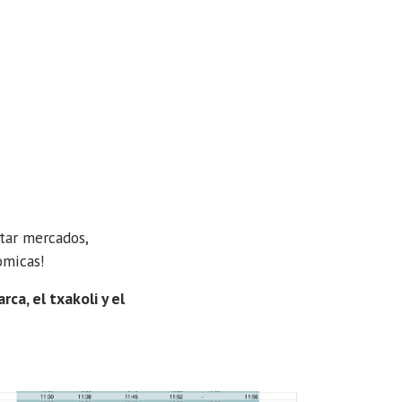
itar mercados,
ómicas!
ca, el txakoli y el