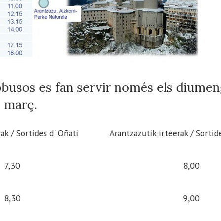
busos es fan servir només els diumeng
e març.
ak / Sortides d' Oñati
Arantzazutik irteerak / Sortid
7,30
8,00
8,30
9,00