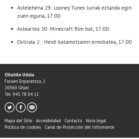
Astelehena 29: Looney Tunes lurrak eztanda egin
zuen eguna, 17:00
Asteartea 30: Minecraft film bat, 17:00
Ostirala 2 : Heidi katamotzaren erreskatea, 17:00
Oñatiko Udala
Foruen Enparantza, 1
20560 Oñati
Tel: 943 78 04 11
Mapa del Sitio
Accesibilidad
Contacto
Nota legal
Política de cookies
Canal de Protección del Informante