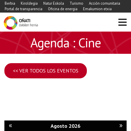
Berbia
Kiroldegia
Natur Eskola
Turismo
Acción comunitaria
Portal de transparencia
Oficina de energia
Emakumion etxia
Agenda : Cine
<< VER TODOS LOS EVENTOS
«
»
Agosto 2026