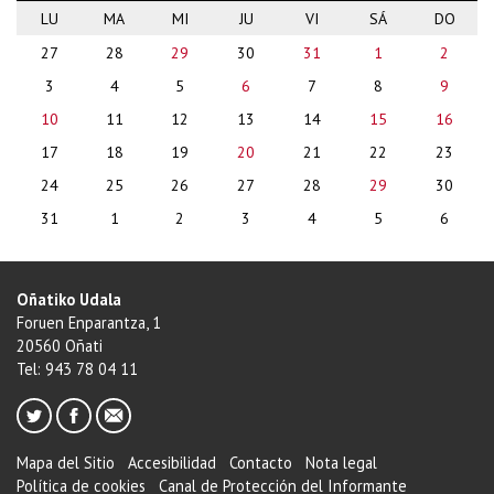
LU
MA
MI
JU
VI
SÁ
DO
month-
27
28
29
30
31
1
2
8
3
4
5
6
7
8
9
10
11
12
13
14
15
16
17
18
19
20
21
22
23
24
25
26
27
28
29
30
31
1
2
3
4
5
6
Oñatiko Udala
Foruen Enparantza, 1
20560 Oñati
Tel: 943 78 04 11
Mapa del Sitio
Accesibilidad
Contacto
Nota legal
Política de cookies
Canal de Protección del Informante