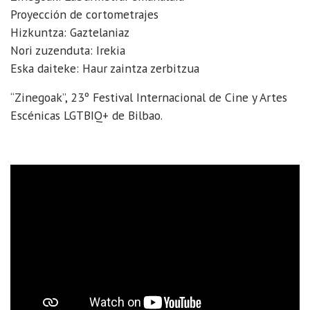
la
Proyección de cortometrajes
Casa
Hizkuntza: Gaztelaniaz
de
Nori zuzenduta: Irekia
las
Eska daiteke: Haur zaintza zerbitzua
mujeres
de
“Zinegoak”, 23º Festival Internacional de Cine y Artes
Oñati
Escénicas LGTBIQ+ de Bilbao.