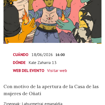
de
cortometrajes
del
festival
“Zinegoak”
2026-
06-
18T18:00:00+02:00
2026-
CUÁNDO
18/06/2026
16:00
06-
DÓNDE
Kale Zaharra 13
18T18:00:00+02:00
Con
WEB DEL EVENTO
Visitar web
motivo
de
Con motivo de la apertura de la Casa de las
la
mujeres de Oñati
apertura
de
Zinegoak: Laburmetrai emanaldia