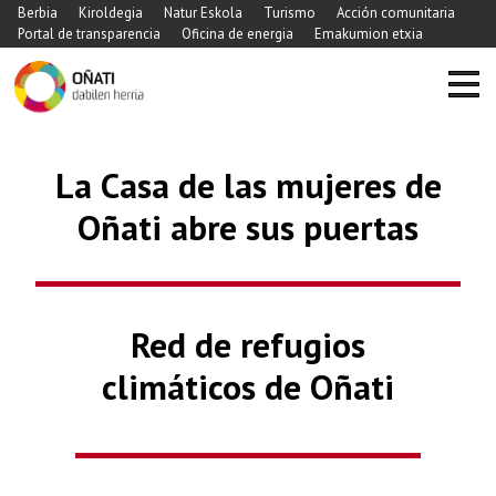
Berbia
Kiroldegia
Natur Eskola
Turismo
Acción comunitaria
Portal de transparencia
Oficina de energia
Emakumion etxia
La Casa de las mujeres de
Oñati abre sus puertas
Previous
Nex
Red de refugios
climáticos de Oñati