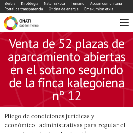
Berbia
Kiroldegia
Natur Eskola
Turismo
Acción comunitaria
Portal de transparencia
Oficina de energia
Emakumion etxia
Venta de 52 plazas de
aparcamiento abiertas
en el sotano segundo
de la finca kalegoiena
nº 12
Pliego de condiciones jurídicas y
económico- administrativas para regular el