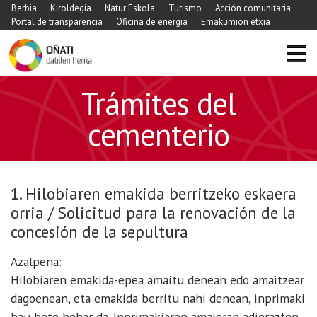
Berbia
Kiroldegia
Natur Eskola
Turismo
Acción comunitaria
Portal de transparencia
Oficina de energia
Emakumion etxia
Trámites del
cementerio
1. Hilobiaren emakida berritzeko eskaera
orria / Solicitud para la renovación de la
concesión de la sepultura
Azalpena:
Hilobiaren emakida-epea amaitu denean edo amaitzear
dagoenean, eta emakida berritu nahi denean, inprimaki
hau bete behar da. Inprimakiaren amaieran adierazten