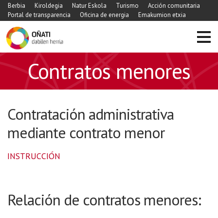
Berbia
Kiroldegia
Natur Eskola
Turismo
Acción comunitaria
Portal de transparencia
Oficina de energia
Emakumion etxia
Contratos menores
Contratación administrativa
mediante contrato menor
INSTRUCCIÓN
Relación de contratos menores: