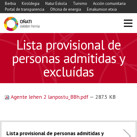
Berbia
Kiroldegia
Natur Eskola
Turismo
Acción comunitaria
Portal de transparencia
Oficina de energia
Emakumion etxia
Lista provisional de
personas admitidas y
excluídas
Agente lehen 2 lanpostu_BBh.pdf
— 287.5 KB
Lista provisional de personas admitidas y